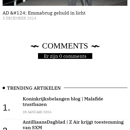
AD &#124; Emmabrug gehuld in licht
3 DECEMBER 2014
COMMENTS
Er zijn 0 comments
TRENDING ARTIKELEN
Koninkrijksbelangen blog | Malafide
trustbazen
1.
28 JANUARI 2024
AntilliaansDagblad | Z Air krijgt toestemming
van SXM