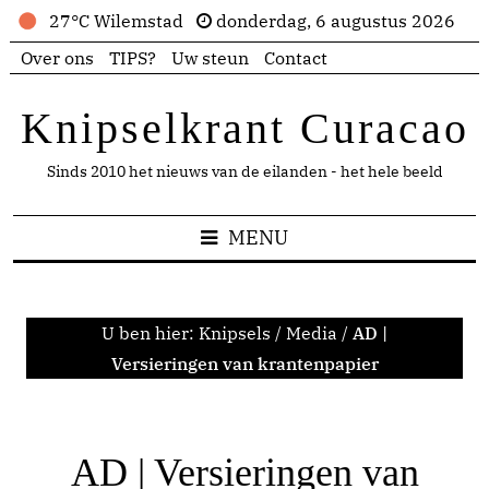
27°C Wilemstad
donderdag, 6 augustus 2026
Over ons
TIPS?
Uw steun
Contact
Knipselkrant Curacao
Sinds 2010 het nieuws van de eilanden - het hele beeld
MENU
U ben hier:
Knipsels
/
Media
/
AD |
Versieringen van krantenpapier
AD | Versieringen van