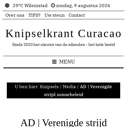
29°C Wilemstad
zondag, 9 augustus 2026
Over ons
TIPS?
Uw steun
Contact
Knipselkrant Curacao
Sinds 2010 het nieuws van de eilanden - het hele beeld
MENU
U ben hier:
Knipsels
/
Media
/
AD | Verenigde
strijd zonnebeleid
AD | Verenigde strijd