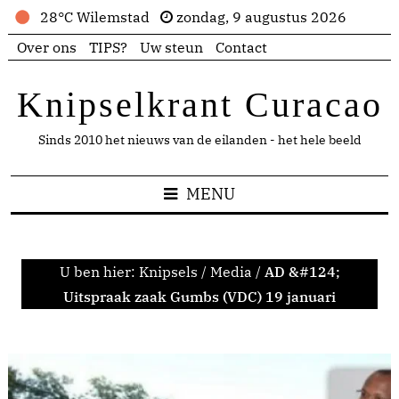
28°C Wilemstad
zondag, 9 augustus 2026
Over ons
TIPS?
Uw steun
Contact
Knipselkrant Curacao
Sinds 2010 het nieuws van de eilanden - het hele beeld
MENU
U ben hier:
Knipsels
/
Media
/
AD &#124;
Uitspraak zaak Gumbs (VDC) 19 januari