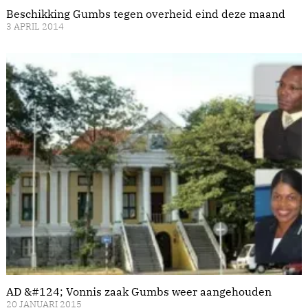
Beschikking Gumbs tegen overheid eind deze maand
3 APRIL 2014
AD &#124; Vonnis zaak Gumbs weer aangehouden
20 JANUARI 2015