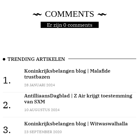
COMMENTS
Er zijn 0 comments
TRENDING ARTIKELEN
Koninkrijksbelangen blog | Malafide
trustbazen
1.
28 JANUARI 2024
AntilliaansDagblad | Z Air krijgt toestemming
van SXM
2.
10 AUGUSTUS 2024
Koninkrijksbelangen blog | Witwaswalhalla
3.
23 SEPTEMBER 2020