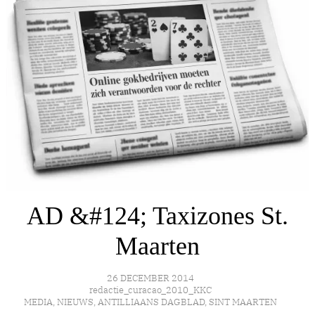
AD &#124; Taxizones St.
Maarten
26 DECEMBER 2014
redactie_curacao_2010_KKC
MEDIA
,
NIEUWS
,
ANTILLIAANS DAGBLAD
,
SINT MAARTEN