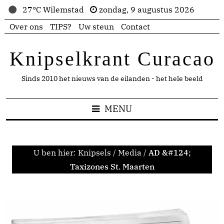
27°C Wilemstad
zondag, 9 augustus 2026
Over ons
TIPS?
Uw steun
Contact
Knipselkrant Curacao
Sinds 2010 het nieuws van de eilanden - het hele beeld
MENU
U ben hier:
Knipsels
/
Media
/
AD &#124;
Taxizones St. Maarten