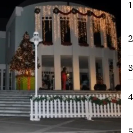
1
2
3
4
5