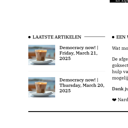
LAATSTE ARTIKELEN
EEN
Democracy now! |
Wat moo
Friday, March 21,
2025
De afge
goksect
hulp va
mogeli
Democracy now! |
Thursday, March 20,
Dank ju
2025
❤️ Nar