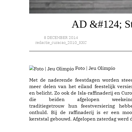
AD &#124; Ste
8 DECEMBER 2014
redactie_curacao_2010_KKC
Foto | Jeu Olimpio
Met de naderende feestdagen worden stee
meer delen van het eiland feestelijk versie
en belicht. Zo ook de Isla-raffinaderij en Curoi
die beiden afgelopen weekein
traditiegetrouw hun feestversiering hebb
onthuld. Bij de raffinaderij is er een moo
kerststal gebouwd. Afgelopen zaterdag werd d