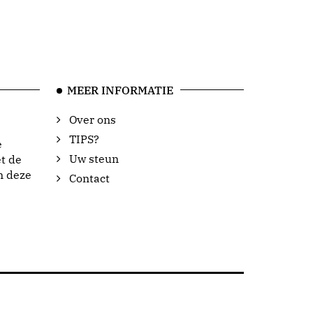
MEER INFORMATIE
Over ons
TIPS?
e
Uw steun
t de
n deze
Contact