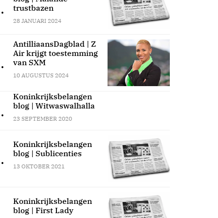
.
trustbazen
28 JANUARI 2024
AntilliaansDagblad | Z
Air krijgt toestemming
.
van SXM
10 AUGUSTUS 2024
Koninkrijksbelangen
blog | Witwaswalhalla
.
23 SEPTEMBER 2020
Koninkrijksbelangen
blog | Sublicenties
.
13 OKTOBER 2021
Koninkrijksbelangen
blog | First Lady
.