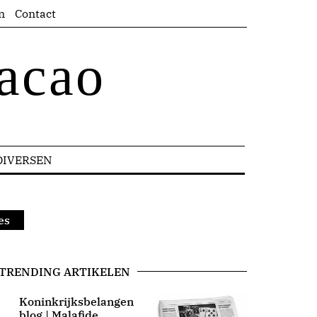
n
Contact
acao
DIVERSEN
es
TRENDING ARTIKELEN
Koninkrijksbelangen
blog | Malafide