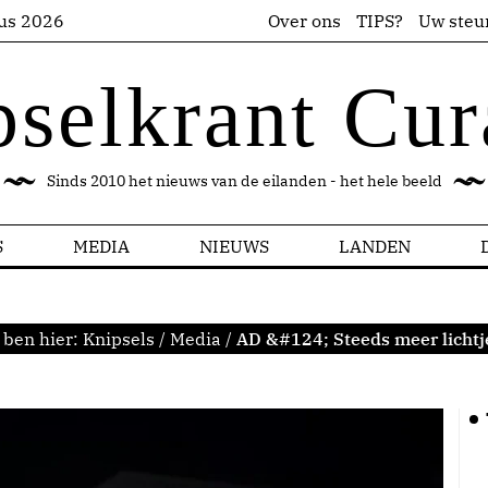
us 2026
Over ons
TIPS?
Uw steu
pselkrant Cur
Sinds 2010 het nieuws van de eilanden - het hele beeld
S
MEDIA
NIEUWS
LANDEN
 ben hier:
Knipsels
/
Media
/
AD &#124; Steeds meer lichtj