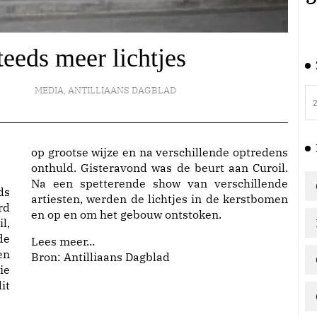
eds meer lichtjes
MEDIA
,
ANTILLIAANS DAGBLAD
op grootse wijze en na verschillende optredens
onthuld. Gisteravond was de beurt aan Curoil.
Na een spetterende show van verschillende
ds
artiesten, werden de lichtjes in de kerstbomen
rd
en op en om het gebouw ontstoken.
l,
de
Lees meer...
en
Bron: Antilliaans Dagblad
ie
it