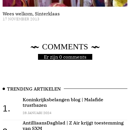
Wees welkom, Sinterklaas
17 NOVEMBER 2013
COMMENTS
Er zijn 0 comments
TRENDING ARTIKELEN
Koninkrijksbelangen blog | Malafide
trustbazen
1.
28 JANUARI 2024
AntilliaansDagblad | Z Air krijgt toestemming
van SXM