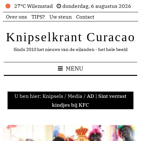
27°C Wilemstad
donderdag, 6 augustus 2026
Over ons
TIPS?
Uw steun
Contact
Knipselkrant Curacao
Sinds 2010 het nieuws van de eilanden - het hele beeld
MENU
U ben hier:
Knipsels
/
Media
/
AD | Sint verrast
kindjes bij KFC