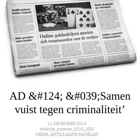
AD &#124; &#039;Samen
vuist tegen criminaliteit’
11 DECEMBER 2014
redactie_curacao_2010_KKC
MEDIA
,
ANTILLIAANS DAGBLAD