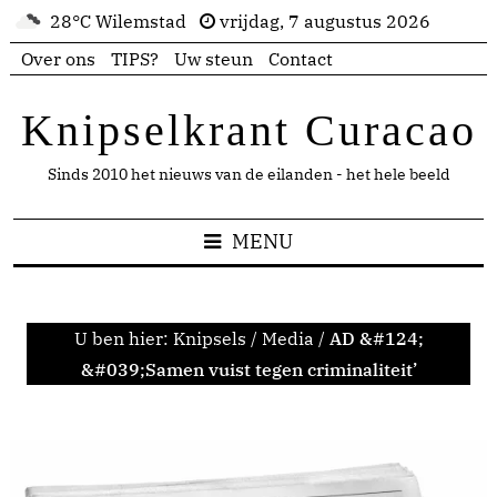
28°C Wilemstad
vrijdag, 7 augustus 2026
Over ons
TIPS?
Uw steun
Contact
Knipselkrant Curacao
Sinds 2010 het nieuws van de eilanden - het hele beeld
MENU
U ben hier:
Knipsels
/
Media
/
AD &#124;
&#039;Samen vuist tegen criminaliteit’