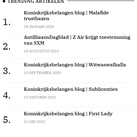
TRENDING ARTIKELEN
Koninkrijksbelangen blog | Malafide
trustbazen
1.
28 JANUARI 2024
AntilliaansDagblad | Z Air krijgt toestemming
van SXM
2.
10 AUGUSTUS 2024
Koninkrijksbelangen blog | Witwaswalhalla
3.
23 SEPTEMBER 2020
Koninkrijksbelangen blog | Sublicenties
4.
13 OKTOBER 2021
Koninkrijksbelangen blog | First Lady
5.
21 MEI 2023