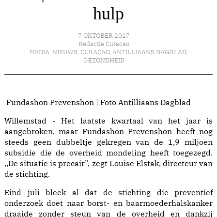
hulp
7 OKTOBER 2017
Redactie Curacao
MEDIA
,
NIEUWS
,
CURAÇAO
,
ANTILLIAANS DAGBLAD
,
GEZONDHEID
Fundashon Prevenshon | Foto Antilliaans Dagblad
Willemstad - Het laatste kwartaal van het jaar is
aangebroken, maar Fundashon Prevenshon heeft nog
steeds geen dubbeltje gekregen van de 1,9 miljoen
subsidie die de overheid mondeling heeft toegezegd.
,,De situatie is precair”, zegt Louise Elstak, directeur van
de stichting.
Eind juli bleek al dat de stichting die preventief
onderzoek doet naar borst- en baarmoederhalskanker
draaide zonder steun van de overheid en dankzij