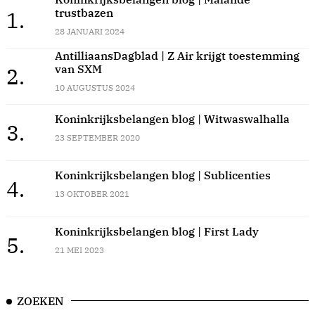
trustbazen
1.
28 JANUARI 2024
AntilliaansDagblad | Z Air krijgt toestemming
van SXM
2.
10 AUGUSTUS 2024
Koninkrijksbelangen blog | Witwaswalhalla
3.
23 SEPTEMBER 2020
Koninkrijksbelangen blog | Sublicenties
4.
13 OKTOBER 2021
Koninkrijksbelangen blog | First Lady
5.
21 MEI 2023
ZOEKEN