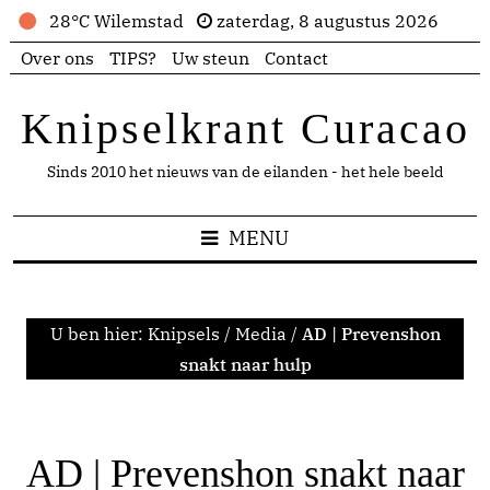
28°C Wilemstad
zaterdag, 8 augustus 2026
Over ons
TIPS?
Uw steun
Contact
Knipselkrant Curacao
Sinds 2010 het nieuws van de eilanden - het hele beeld
MENU
U ben hier:
Knipsels
/
Media
/
AD | Prevenshon
snakt naar hulp
AD | Prevenshon snakt naar