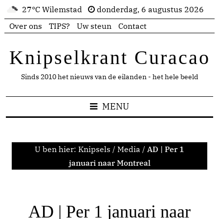
27°C Wilemstad
donderdag, 6 augustus 2026
Over ons
TIPS?
Uw steun
Contact
Knipselkrant Curacao
Sinds 2010 het nieuws van de eilanden - het hele beeld
MENU
U ben hier:
Knipsels
/
Media
/
AD | Per 1
januari naar Montreal
AD | Per 1 januari naar