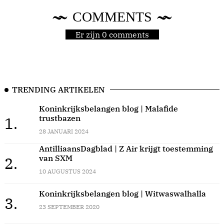
COMMENTS
Er zijn 0 comments
TRENDING ARTIKELEN
Koninkrijksbelangen blog | Malafide
trustbazen
1.
28 JANUARI 2024
AntilliaansDagblad | Z Air krijgt toestemming
van SXM
2.
10 AUGUSTUS 2024
Koninkrijksbelangen blog | Witwaswalhalla
3.
23 SEPTEMBER 2020