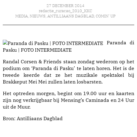
27 DECEMBER 2014
redactie_curacao_2010_KKC
MEDIA
,
NIEUWS
,
ANTILLIAANS DAGBLAD
,
COMIN' UP
Paranda di
Pasku | FOTO INTERMEDIATE
Randal Corsen & Friends staan zondag wederom op het
podium om ‘Paranda di Pasku’ te laten horen. Het is de
tweede keerde dat ze het muzikale spektakel bij
Brakkeput Mei Mei zullen laten losbarsten.
Het optreden morgen, begint om 19.00 uur en kaarten
zijn nog verkrijgbaar bij Mensing’s Caminada en 24 Uur
uit de Muur.
Bron:
Antilliaans Dagblad