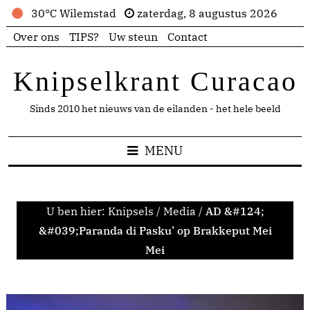
30°C Wilemstad
zaterdag, 8 augustus 2026
Over ons
TIPS?
Uw steun
Contact
Knipselkrant Curacao
Sinds 2010 het nieuws van de eilanden - het hele beeld
MENU
U ben hier:
Knipsels
/
Media
/
AD &#124;
&#039;Paranda di Pasku’ op Brakkeput Mei
Mei