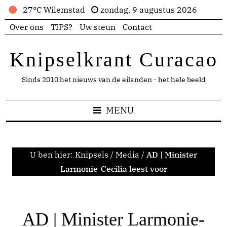
27°C Wilemstad
zondag, 9 augustus 2026
Over ons
TIPS?
Uw steun
Contact
Knipselkrant Curacao
Sinds 2010 het nieuws van de eilanden - het hele beeld
MENU
U ben hier:
Knipsels
/
Media
/
AD | Minister
Larmonie-Cecilia leest voor
AD | Minister Larmonie-