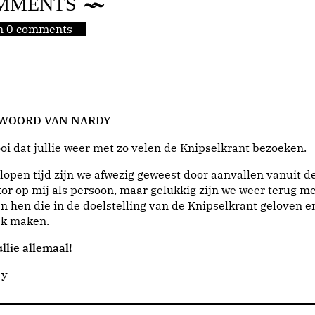
MMENTS
jn 0 comments
 WOORD VAN NARDY
i dat jullie weer met zo velen de Knipselkrant bezoeken.
lopen tijd zijn we afwezig geweest door aanvallen vanuit d
or op mij als persoon, maar gelukkig zijn we weer terug me
n hen die in de doelstelling van de Knipselkrant geloven e
jk maken.
llie allemaal!
dy