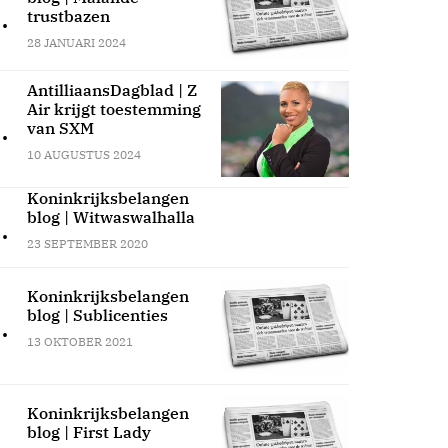
.
trustbazen
28 JANUARI 2024
AntilliaansDagblad | Z
Air krijgt toestemming
.
van SXM
10 AUGUSTUS 2024
Koninkrijksbelangen
blog | Witwaswalhalla
.
23 SEPTEMBER 2020
Koninkrijksbelangen
blog | Sublicenties
.
13 OKTOBER 2021
Koninkrijksbelangen
blog | First Lady
.