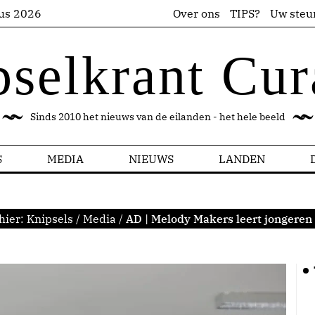
us 2026
Over ons
TIPS?
Uw steu
pselkrant Cur
Sinds 2010 het nieuws van de eilanden - het hele beeld
S
MEDIA
NIEUWS
LANDEN
hier:
Knipsels
/
Media
/
AD | Melody Makers leert jongeren