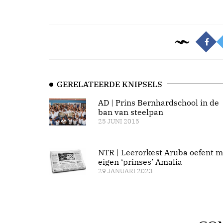
GERELATEERDE KNIPSELS
AD | Prins Bernhardschool in de
ban van steelpan
25 JUNI 2015
NTR | Leerorkest Aruba oefent m
eigen ‘prinses’ Amalia
29 JANUARI 2023