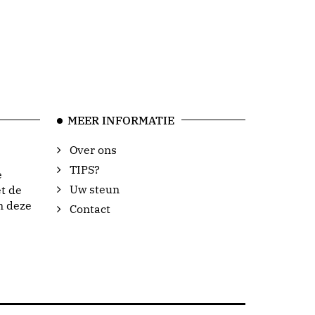
MEER INFORMATIE
Over ons
TIPS?
e
Uw steun
t de
n deze
Contact