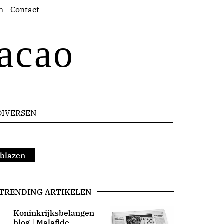
n
Contact
acao
DIVERSEN
 blazen
TRENDING ARTIKELEN
Koninkrijksbelangen
blog | Malafide