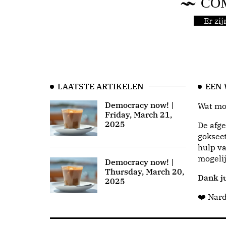
CO
Er zi
LAATSTE ARTIKELEN
EEN
Democracy now! |
Wat moo
Friday, March 21,
2025
De afge
goksect
hulp va
mogeli
Democracy now! |
Thursday, March 20,
Dank ju
2025
❤️ Nar