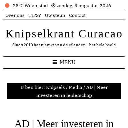
28°C Wilemstad
zondag, 9 augustus 2026
Over ons
TIPS?
Uw steun
Contact
Knipselkrant Curacao
Sinds 2010 het nieuws van de eilanden - het hele beeld
MENU
U ben hier:
Knipsels
/
Media
/
AD | Meer
investeren in leiderschap
AD | Meer investeren in