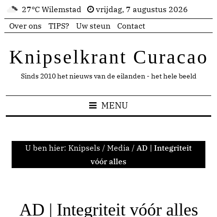
27°C Wilemstad
vrijdag, 7 augustus 2026
Over ons
TIPS?
Uw steun
Contact
Knipselkrant Curacao
Sinds 2010 het nieuws van de eilanden - het hele beeld
MENU
U ben hier:
Knipsels
/
Media
/
AD | Integriteit
vóór alles
AD | Integriteit vóór alles