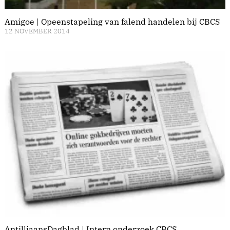
Amigoe | Opeenstapeling van falend handelen bij CBCS
12 NOVEMBER 2014
AntilliaansDagblad | Intern onderzoek CBCS