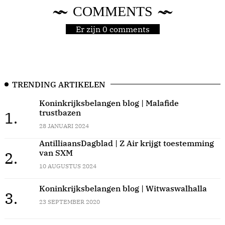
COMMENTS
Er zijn 0 comments
TRENDING ARTIKELEN
Koninkrijksbelangen blog | Malafide
trustbazen
1.
28 JANUARI 2024
AntilliaansDagblad | Z Air krijgt toestemming
van SXM
2.
10 AUGUSTUS 2024
Koninkrijksbelangen blog | Witwaswalhalla
3.
23 SEPTEMBER 2020