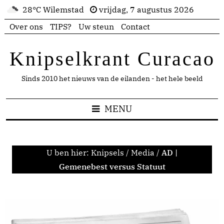
28°C Wilemstad
vrijdag, 7 augustus 2026
Over ons
TIPS?
Uw steun
Contact
Knipselkrant Curacao
Sinds 2010 het nieuws van de eilanden - het hele beeld
MENU
U ben hier:
Knipsels
/
Media
/
AD |
Gemenebest versus Statuut