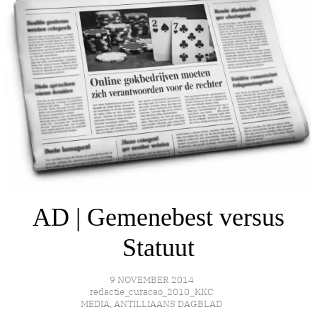
AD | Gemenebest versus
Statuut
9 NOVEMBER 2014
redactie_curacao_2010_KKC
MEDIA
,
ANTILLIAANS DAGBLAD