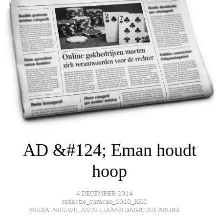
AD &#124; Eman houdt
hoop
4 DECEMBER 2014
redactie_curacao_2010_KKC
MEDIA
,
NIEUWS
,
ANTILLIAANS DAGBLAD
,
ARUBA