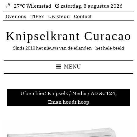
27°C Wilemstad
zaterdag, 8 augustus 2026
Over ons
TIPS?
Uw steun
Contact
Knipselkrant Curacao
Sinds 2010 het nieuws van de eilanden - het hele beeld
MENU
U ben hier:
Knipsels
/
Media
/
AD &#124;
Eman houdt hoop