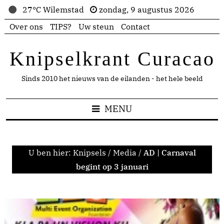
27°C Wilemstad
zondag, 9 augustus 2026
Over ons
TIPS?
Uw steun
Contact
Knipselkrant Curacao
Sinds 2010 het nieuws van de eilanden - het hele beeld
MENU
U ben hier:
Knipsels
/
Media
/
AD | Carnaval
begint op 3 januari