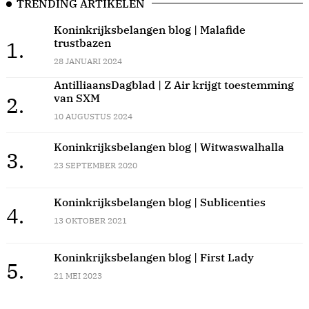
TRENDING ARTIKELEN
Koninkrijksbelangen blog | Malafide
trustbazen
1.
28 JANUARI 2024
AntilliaansDagblad | Z Air krijgt toestemming
van SXM
2.
10 AUGUSTUS 2024
Koninkrijksbelangen blog | Witwaswalhalla
3.
23 SEPTEMBER 2020
Koninkrijksbelangen blog | Sublicenties
4.
13 OKTOBER 2021
Koninkrijksbelangen blog | First Lady
5.
21 MEI 2023