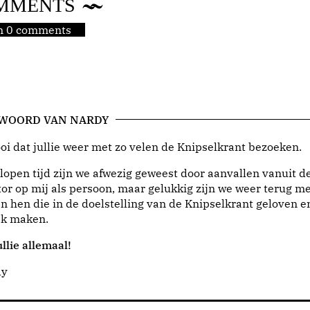
MMENTS
jn 0 comments
 WOORD VAN NARDY
i dat jullie weer met zo velen de Knipselkrant bezoeken.
lopen tijd zijn we afwezig geweest door aanvallen vanuit d
or op mij als persoon, maar gelukkig zijn we weer terug me
n hen die in de doelstelling van de Knipselkrant geloven e
jk maken.
llie allemaal!
dy