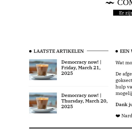
CO
Er zi
LAATSTE ARTIKELEN
EEN
Democracy now! |
Wat moo
Friday, March 21,
2025
De afge
goksect
hulp va
mogeli
Democracy now! |
Thursday, March 20,
Dank ju
2025
❤️ Nar