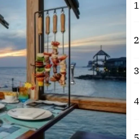
1
2
3
4
5