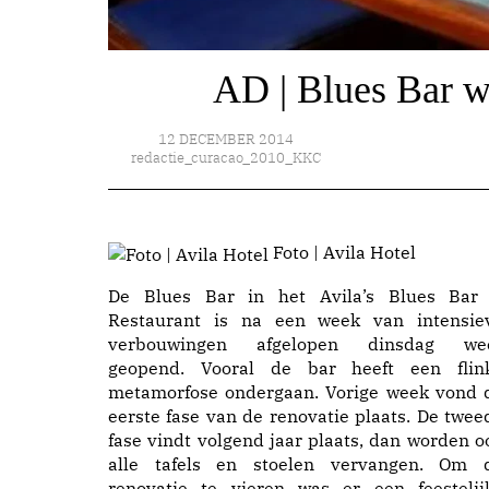
AD | Blues Bar w
12 DECEMBER 2014
redactie_curacao_2010_KKC
Foto | Avila Hotel
De Blues Bar in het Avila’s Blues Bar
Restaurant is na een week van intensie
verbouwingen afgelopen dinsdag we
geopend. Vooral de bar heeft een flin
metamorfose ondergaan. Vorige week vond 
eerste fase van de renovatie plaats. De twee
fase vindt volgend jaar plaats, dan worden o
alle tafels en stoelen vervangen. Om 
renovatie te vieren was er een feestelij