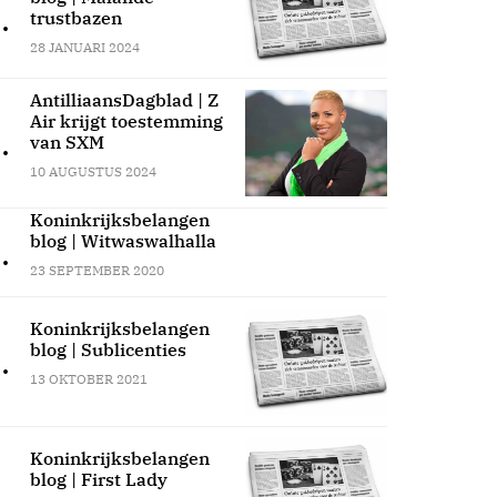
.
trustbazen
28 JANUARI 2024
AntilliaansDagblad | Z
Air krijgt toestemming
.
van SXM
10 AUGUSTUS 2024
Koninkrijksbelangen
blog | Witwaswalhalla
.
23 SEPTEMBER 2020
Koninkrijksbelangen
blog | Sublicenties
.
13 OKTOBER 2021
Koninkrijksbelangen
blog | First Lady
.