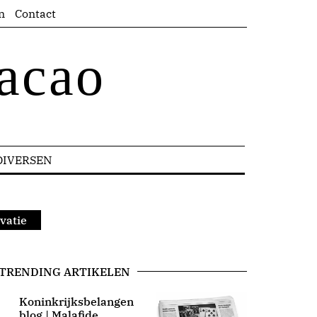
n
Contact
acao
DIVERSEN
vatie
TRENDING ARTIKELEN
Koninkrijksbelangen
blog | Malafide