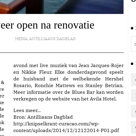
eer open na renovatie
MEDIA
,
ANTILLIAANS DAGBLAD
avond met live muziek van Jean Jacques-Rojer
en Nikkie Fleur. Elke donderdagavond speelt
de huisband met de welbekende Hershel
 &
Rosario, Ronchie Mattews en Stanley Betrian.
ve
Meer informatie over de Blues Bar kan worden
er
verkregen op de website van het Avila Hotel.
ke
de
Lees meer...
de
Bron: Antilliaans Dagblad
ok
http://knipselkrant-curacao.com//wp-
de
content/uploads/2014/12/12122014-P01.pdf
ke