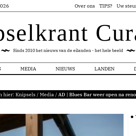
2026
Over ons
TIPS?
Uw steu
pselkrant Cur
Sinds 2010 het nieuws van de eilanden - het hele beeld
S
MEDIA
NIEUWS
LANDEN
n hier:
Knipsels
/
Media
/
AD | Blues Bar weer open na reno