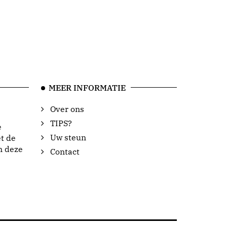
MEER INFORMATIE
Over ons
TIPS?
e
Uw steun
t de
n deze
Contact