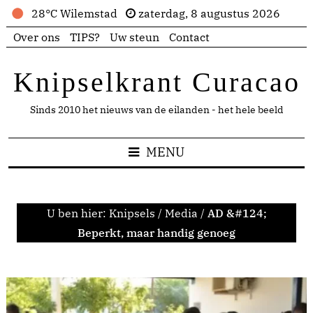
28°C Wilemstad
zaterdag, 8 augustus 2026
Over ons
TIPS?
Uw steun
Contact
Knipselkrant Curacao
Sinds 2010 het nieuws van de eilanden - het hele beeld
MENU
U ben hier:
Knipsels
/
Media
/
AD &#124;
Beperkt, maar handig genoeg