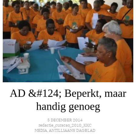
AD &#124; Beperkt, maar
handig genoeg
5 DECEMBER 2014
redactie_curacao_2010_KKC
MEDIA
,
ANTILLIAANS DAGBLAD