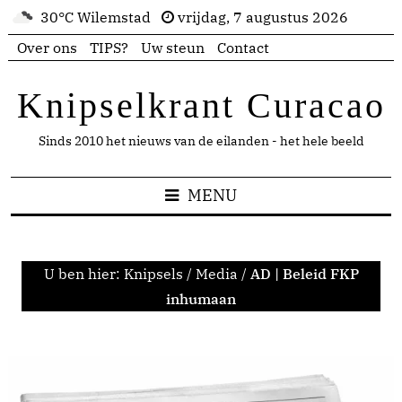
30°C Wilemstad
vrijdag, 7 augustus 2026
Over ons
TIPS?
Uw steun
Contact
Knipselkrant Curacao
Sinds 2010 het nieuws van de eilanden - het hele beeld
MENU
U ben hier:
Knipsels
/
Media
/
AD | Beleid FKP
inhumaan