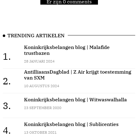
Er zijn 0 comments
TRENDING ARTIKELEN
Koninkrijksbelangen blog | Malafide
trustbazen
1.
28 JANUARI 2024
AntilliaansDagblad | Z Air krijgt toestemming
van SXM
2.
10 AUGUSTUS 2024
Koninkrijksbelangen blog | Witwaswalhalla
3.
23 SEPTEMBER 2020
Koninkrijksbelangen blog | Sublicenties
4.
13 OKTOBER 2021