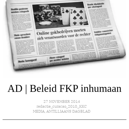
AD | Beleid FKP inhumaan
27 NOVEMBER 2014
redactie_curacao_2010_KKC
MEDIA
,
ANTILLIAANS DAGBLAD