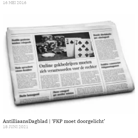
16 MEI 2016
AntilliaansDagblad | ‘FKP moet doorgelicht’
18 JUNI 2021