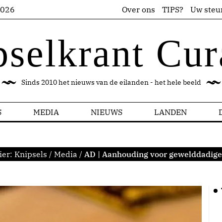
2026
Over ons
TIPS?
Uw steu
pselkrant Cur
Sinds 2010 het nieuws van de eilanden - het hele beeld
S
MEDIA
NIEUWS
LANDEN
ier:
Knipsels
/
Media
/
AD | Aanhouding voor gewelddadige