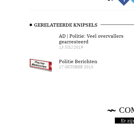
GERELATEERDE KNIPSELS
AD | Politie: Veel overvallers
gearresteerd
13 JULI 2019
Politie Berichten
17 OKTOBER 2013
CO
Er zi