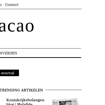
n
Contact
acao
DIVERSEN
 overval
TRENDING ARTIKELEN
Koninkrijksbelangen
blog | Malafide