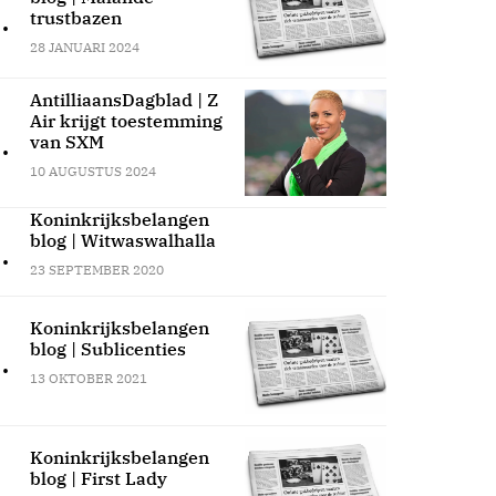
.
trustbazen
28 JANUARI 2024
AntilliaansDagblad | Z
Air krijgt toestemming
.
van SXM
10 AUGUSTUS 2024
Koninkrijksbelangen
blog | Witwaswalhalla
.
23 SEPTEMBER 2020
Koninkrijksbelangen
blog | Sublicenties
.
13 OKTOBER 2021
Koninkrijksbelangen
blog | First Lady
.