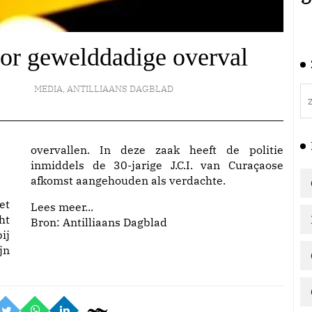
or gewelddadige overval
MEDIA
,
ANTILLIAANS DAGBLAD
overvallen. In deze zaak heeft de politie
inmiddels de 30-jarige J.C.I. van Curaçaose
afkomst aangehouden als verdachte.
et
Lees meer...
ht
Bron: Antilliaans Dagblad
ij
jn