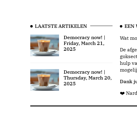
LAATSTE ARTIKELEN
EEN
Democracy now! |
Wat moo
Friday, March 21,
2025
De afge
goksect
hulp va
mogeli
Democracy now! |
Thursday, March 20,
Dank ju
2025
❤️ Nar