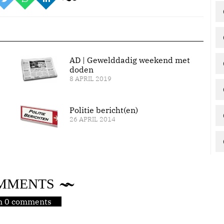
AD | Gewelddadig weekend met
doden
8 APRIL 2019
Politie bericht(en)
26 APRIL 2014
MMENTS
jn 0 comments