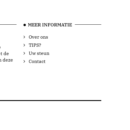
MEER INFORMATIE
Over ons
TIPS?
e
Uw steun
t de
n deze
Contact