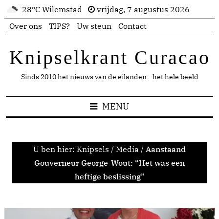
28°C Wilemstad
vrijdag, 7 augustus 2026
Over ons
TIPS?
Uw steun
Contact
Knipselkrant Curacao
Sinds 2010 het nieuws van de eilanden - het hele beeld
MENU
U ben hier:
Knipsels
/
Media
/
Aanstaand
Gouverneur George-Wout: “Het was een
heftige beslissing”