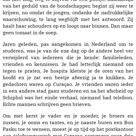
van het geduld van de boodschapper, begint zij weer te
krijsen, nu omdat de jongen, ondanks de nadrukkelijke
waarschuwing, te lang wegblijft met het antwoord. Zij
haalt haar schouders op en loopt naar binnen. Dan maar
geen tomaat in de soep.
Jaren geleden, pas aangekomen in Nederland om te
studeren, was je van de ene dag op de andere heel ver
verwijderd van iedereen die je kende: familieleden,
vrienden en kennissen. Je had letterlijk niemand om
tegen te praten. Je hospita kletste je de oren van het
hoofd en je zat een beetje afwezig ja te knikken. Je
gedachten waren op Curaçao. Je vrienden waren ieder
in een andere stad gaan studeren en na het afscheid op
Schiphol was het einde verhaal, niemand had telefoon.
Echte mannen schrijven geen brieven.
Om met kerst je vader en je moeder, je broers en
zussen, je ooms en tantes, en je naaste buren een Bon
Pasku toe te wensen, moest je op tijd op het postkantoor
een telefoongesprek met Curaçao aanvragen voor drie