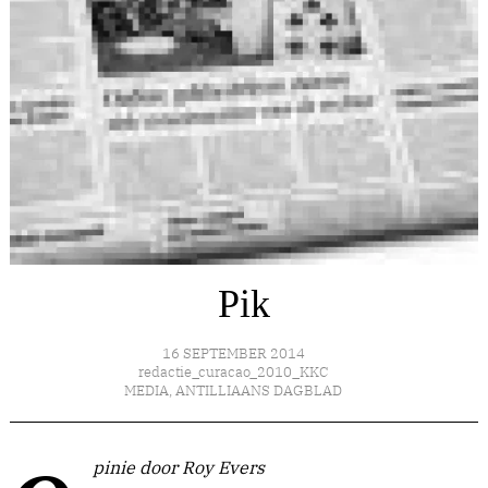
Pik
16 SEPTEMBER 2014
redactie_curacao_2010_KKC
MEDIA
,
ANTILLIAANS DAGBLAD
Opinie door Roy Evers