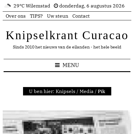
29°C Wilemstad
donderdag, 6 augustus 2026
Over ons
TIPS?
Uw steun
Contact
Knipselkrant Curacao
Sinds 2010 het nieuws van de eilanden - het hele beeld
MENU
U ben hier:
Knipsels
/
Media
/
Pik