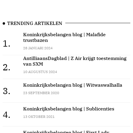
TRENDING ARTIKELEN
Koninkrijksbelangen blog | Malafide
trustbazen
1.
28 JANUARI 2024
AntilliaansDagblad | Z Air krijgt toestemming
van SXM
2.
10 AUGUSTUS 2024
Koninkrijksbelangen blog | Witwaswalhalla
3.
23 SEPTEMBER 2020
Koninkrijksbelangen blog | Sublicenties
4.
13 OKTOBER 2021
Koninkrijksbelangen blog | First Lady