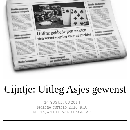
Cijntje: Uitleg Asjes gewenst
14 AUGUSTUS 2014
redactie_curacao_2010_KKC
MEDIA
,
ANTILLIAANS DAGBLAD