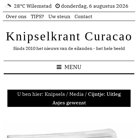
28°C Wilemstad
donderdag, 6 augustus 2026
Over ons
TIPS?
Uw steun
Contact
Knipselkrant Curacao
Sinds 2010 het nieuws van de eilanden - het hele beeld
MENU
U ben hier:
Knipsels
/
Media
/
Cijntje: Uitleg
Asjes gewenst