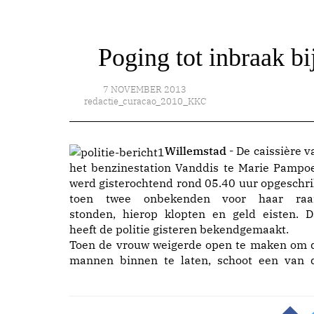
Poging tot inbraak b
7 NOVEMBER 2013
redactie_curacao_2010_KKC
Willemstad -
De caissière v
het benzinestation Vanddis te Marie Pampo
werd gisterochtend rond 05.40 uur opgeschri
toen twee onbekenden voor haar ra
stonden, hierop klopten en geld eisten. D
heeft de politie gisteren bekendgemaakt.
Toen de vrouw weigerde open te maken om 
mannen binnen te laten, schoot een van 