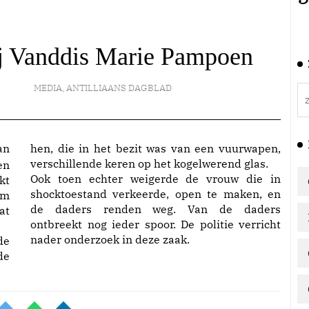
ij Vanddis Marie Pampoen
MEDIA
,
ANTILLIAANS DAGBLAD
an
hen, die in het bezit was van een vuurwapen,
verschillende keren op het kogelwerend glas.
en
Ook toen echter weigerde de vrouw die in
kt
shocktoestand verkeerde, open te maken, en
am
de daders renden weg. Van de daders
at
ontbreekt nog ieder spoor. De politie verricht
nader onderzoek in deze zaak.
de
de