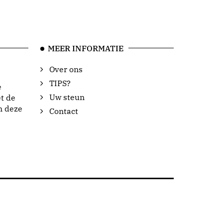
MEER INFORMATIE
Over ons
TIPS?
e
Uw steun
t de
n deze
Contact