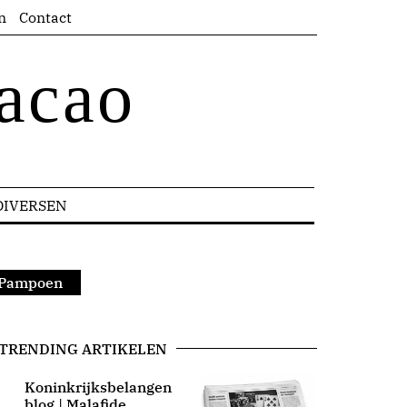
n
Contact
acao
DIVERSEN
e Pampoen
TRENDING ARTIKELEN
Koninkrijksbelangen
blog | Malafide