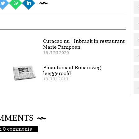
Curacao.nu | Inbraak in restaurant
Marie Pampoen
15 JUNI 2020
Pinautomaat Bonamweg
leeggeroofd
18 JULI 2013
MMENTS
jn 0 comments