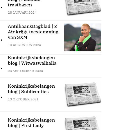
.
trustbazen
28 JANUARI 2024
AntilliaansDagblad | Z
Air krijgt toestemming
.
van SXM
10 AUGUSTUS 2024
Koninkrijksbelangen
blog | Witwaswalhalla
.
23 SEPTEMBER 2020
Koninkrijksbelangen
blog | Sublicenties
.
13 OKTOBER 2021
Koninkrijksbelangen
blog | First Lady
.