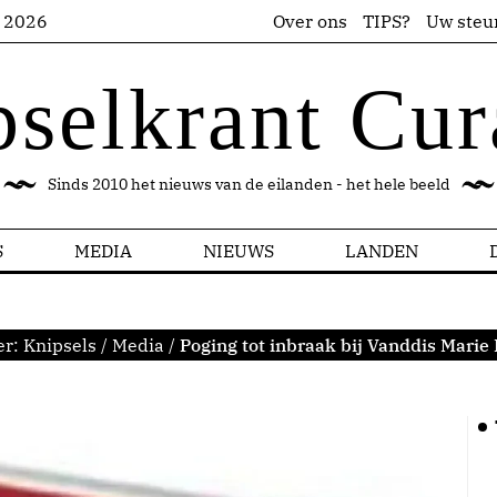
s 2026
Over ons
TIPS?
Uw steu
pselkrant Cur
Sinds 2010 het nieuws van de eilanden - het hele beeld
S
MEDIA
NIEUWS
LANDEN
er:
Knipsels
/
Media
/
Poging tot inbraak bij Vanddis Mari