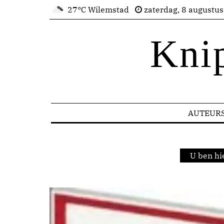
27°C Wilemstad
zaterdag, 8 augustu
Kni
AUTEUR
U ben hi