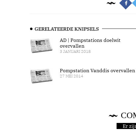
GERELATEERDE KNIPSELS
AD | Pompstations doelwit
overvallen
3 JANUARI 2018
Pompstation Vanddis overvallen
27 MEI 2014
CO
Er zi