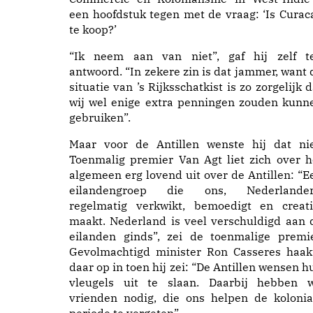
een hoofdstuk tegen met de vraag: ‘Is Curac
te koop?’
“Ik neem aan van niet”, gaf hij zelf t
antwoord. “In zekere zin is dat jammer, want 
situatie van ’s Rijksschatkist is zo zorgelijk d
wij wel enige extra penningen zouden kunn
gebruiken”.
Maar voor de Antillen wenste hij dat nie
Toenmalig premier Van Agt liet zich over h
algemeen erg lovend uit over de Antillen: “E
eilandengroep die ons, Nederlander
regelmatig verkwikt, bemoedigt en creati
maakt. Nederland is veel verschuldigd aan 
eilanden ginds”, zei de toenmalige premie
Gevolmachtigd minister Ron Casseres haak
daar op in toen hij zei: “De Antillen wensen h
vleugels uit te slaan. Daarbij hebben w
vrienden nodig, die ons helpen de kolonia