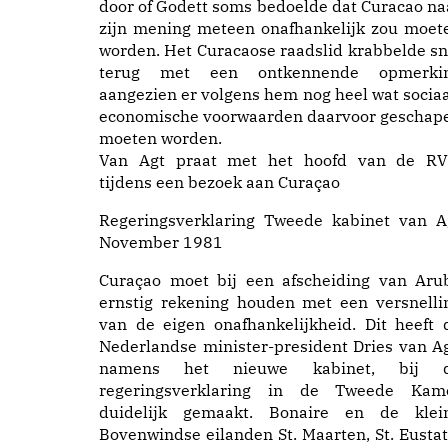
door of Godett soms bedoelde dat Curacao na
zijn mening meteen onafhankelijk zou moet
worden. Het Curacaose raadslid krabbelde sn
terug met een ontkennende opmerki
aangezien er volgens hem nog heel wat sociaa
economische voorwaarden daarvoor geschap
moeten worden.
Van Agt praat met het hoofd van de RV
tijdens een bezoek aan Curaçao
Regeringsverklaring Tweede kabinet van A
November 1981
Curaçao moet bij een afscheiding van Aru
ernstig rekening houden met een versnelli
van de eigen onafhankelijkheid. Dit heeft 
Nederlandse minister-president Dries van Ag
namens het nieuwe kabinet, bij 
regeringsverklaring in de Tweede Kam
duidelijk gemaakt. Bonaire en de klei
Bovenwindse eilanden St. Maarten, St. Eustat