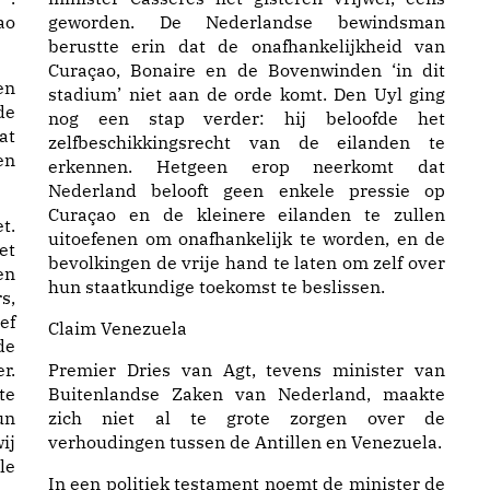
ao
geworden. De Nederlandse bewindsman
berustte erin dat de onafhankelijkheid van
Curaçao, Bonaire en de Bovenwinden ‘in dit
en
stadium’ niet aan de orde komt. Den Uyl ging
de
nog een stap verder: hij beloofde het
at
zelfbeschikkingsrecht van de eilanden te
en
erkennen. Hetgeen erop neerkomt dat
Nederland belooft geen enkele pressie op
Curaçao en de kleinere eilanden te zullen
t.
uitoefenen om onafhankelijk te worden, en de
et
bevolkingen de vrije hand te laten om zelf over
en
hun staatkundige toekomst te beslissen.
s,
ef
Claim Venezuela
de
r.
Premier Dries van Agt, tevens minister van
te
Buitenlandse Zaken van Nederland, maakte
un
zich niet al te grote zorgen over de
ij
verhoudingen tussen de Antillen en Venezuela.
le
In een politiek testament noemt de minister de