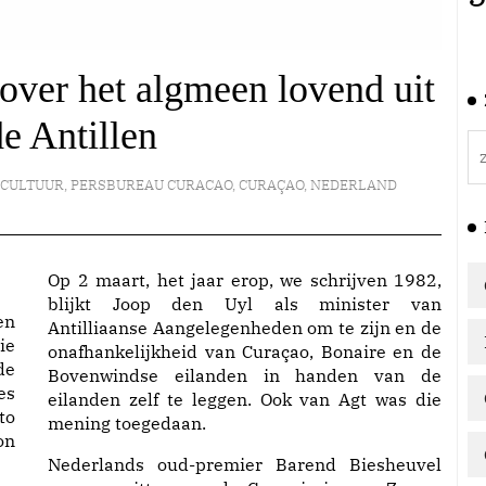
 over het algmeen lovend uit
e Antillen
 CULTUUR
,
PERSBUREAU CURACAO
,
CURAÇAO
,
NEDERLAND
Op 2 maart, het jaar erop, we schrijven 1982,
blijkt Joop den Uyl als minister van
en
Antilliaanse Aangelegenheden om te zijn en de
ie
onafhankelijkheid van Curaçao, Bonaire en de
de
Bovenwindse eilanden in handen van de
es
eilanden zelf te leggen. Ook van Agt was die
to
mening toegedaan.
on
Nederlands oud-premier Barend Biesheuvel