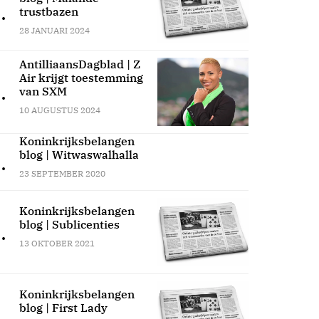
.
trustbazen
28 JANUARI 2024
AntilliaansDagblad | Z
Air krijgt toestemming
.
van SXM
10 AUGUSTUS 2024
Koninkrijksbelangen
blog | Witwaswalhalla
.
23 SEPTEMBER 2020
Koninkrijksbelangen
blog | Sublicenties
.
13 OKTOBER 2021
Koninkrijksbelangen
blog | First Lady
.