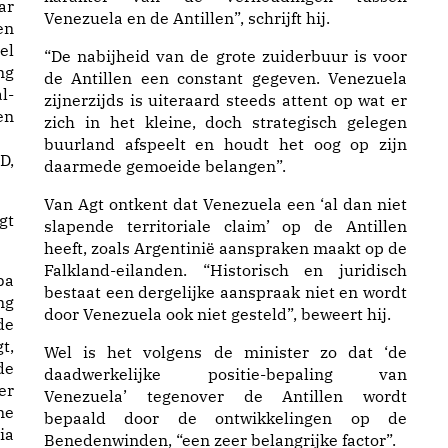
ar
Venezuela en de Antillen”, schrijft hij.
en
el
“De nabijheid van de grote zuiderbuur is voor
ng
de Antillen een constant gegeven. Venezuela
l-
zijnerzijds is uiteraard steeds attent op wat er
en
zich in het kleine, doch strategisch gelegen
buurland afspeelt en houdt het oog op zijn
D,
daarmede gemoeide belangen”.
Van Agt ontkent dat Venezuela een ‘al dan niet
gt
slapende territoriale claim’ op de Antillen
heeft, zoals Argentinië aanspraken maakt op de
Falkland-eilanden. “Historisch en juridisch
ba
bestaat een dergelijke aanspraak niet en wordt
ng
door Venezuela ook niet gesteld”, beweert hij.
de
t,
Wel is het volgens de minister zo dat ‘de
de
daadwerkelijke positie-bepaling van
er
Venezuela’ tegenover de Antillen wordt
ne
bepaald door de ontwikkelingen op de
ia
Benedenwinden, “een zeer belangrijke factor”.