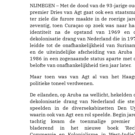
NIJMEGEN – Met de dood van de 93-jarige ou
premier Dries van Agt gaat ook een staatsm
ter ziele die furore maakte in de roerige jar
zeventig, toen Curaçao op zoek was naar ha
identiteit na de opstand van 1969 en 
dekolonisatie drang van Nederland die in 19
leidde tot de onafhankelijkheid van Surina
en de uiteindelijke afscheiding van Aruba 
1986 in een zogenaamde status aparte met 
belofte van onafhankelijkheid tien jaar later.
Maar toen was van Agt al van het Haag
politieke toneel verdwenen.
De eilanden, op Aruba na wellicht, hekelden 
dekolonisatie drang van Nederland die ste
speelden in de diversekabinetten Den Uy
waarin ook van Agt een rol speelde. Begin jar
tachtig kwam de toenmalige premier 
bladerend in het nieuwe boek ‘Rec
Commercie en Kolonialisme in West-Indie’