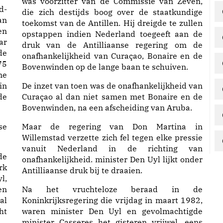
was voorzitter van de Commissie van Zeven,
d-
die zich destijds boog over de staatkundige
an
toekomst van de Antillen. Hij dreigde te zullen
en
opstappen indien Nederland toegeeft aan de
ar
druk van de Antilliaanse regering om de
de
onafhankelijkheid van Curaçao, Bonaire en de
75
Bovenwinden op de lange baan te schuiven.
me
in
De inzet van toen was de onafhankelijkheid van
de
Curaçao al dan niet samen met Bonaire en de
Bovenwinden, na een afscheiding van Aruba.
se
Maar de regering van Don Martina in
Willemstad verzette zich fel tegen elke pressie
vanuit Nederland in de richting van
de
onafhankelijkheid. minister Den Uyl lijkt onder
rk
Antilliaanse druk bij te draaien.
l,
en
Na het vruchteloze beraad in de
al
Koninkrijksregering die vrijdag in maart 1982,
ht
waren minister Den Uyl en gevolmachtigde
 .
minister Casseres het gisteren vrijwel, eens