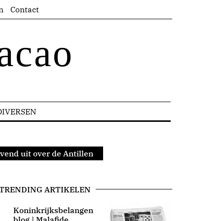
n
Contact
acao
DIVERSEN
ovend uit over de Antillen
TRENDING ARTIKELEN
Koninkrijksbelangen
blog | Malafide