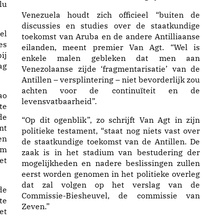
lu
Venezuela houdt zich officieel “buiten de
discussies en studies over de staatkundige
el
toekomst van Aruba en de andere Antilliaanse
es
eilanden, meent premier Van Agt. “Wel is
ij
enkele malen gebleken dat men aan
ag
Venezolaanse zijde ‘fragmentarisatie’ van de
Antillen – versplintering – niet bevorderlijk zou
achten voor de continuïteit en de
ao
levensvatbaarheid”.
te
de
“Op dit ogenblik”, zo schrijft Van Agt in zijn
nt
politieke testament, “staat nog niets vast over
en
de staatkundige toekomst van de Antillen. De
m
zaak is in het stadium van bestudering der
et
mogelijkheden en nadere beslissingen zullen
eerst worden genomen in het politieke overleg
dat zal volgen op het verslag van de
de
Commissie-Biesheuvel, de commissie van
te
Zeven.”
et