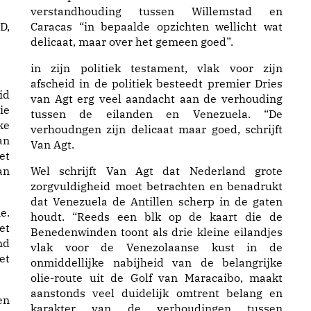
verstandhouding tussen Willemstad en
D,
Caracas “in bepaalde opzichten wellicht wat
delicaat, maar over het gemeen goed”.
in zijn politiek testament, vlak voor zijn
afscheid in de politiek besteedt premier Dries
id
van Agt erg veel aandacht aan de verhouding
ie
tussen de eilanden en Venezuela. “De
ke
verhoudngen zijn delicaat maar goed, schrijft
an
Van Agt.
et
an
Wel schrijft Van Agt dat Nederland grote
zorgvuldigheid moet betrachten en benadrukt
dat Venezuela de Antillen scherp in de gaten
e.
houdt. “Reeds een blk op de kaart die de
et
Benedenwinden toont als drie kleine eilandjes
nd
vlak voor de Venezolaanse kust in de
et
onmiddellijke nabijheid van de belangrijke
olie-route uit de Golf van Maracaibo, maakt
aanstonds veel duidelijk omtrent belang en
en
karakter van de verhoudingen tussen