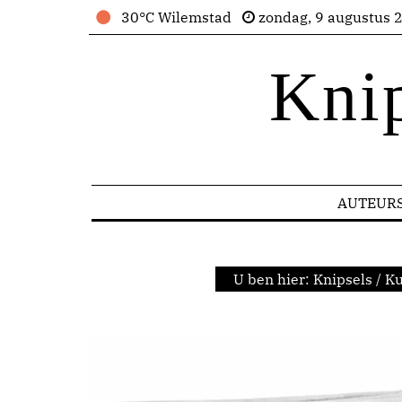
30°C Wilemstad
zondag, 9 augustus 
Kni
AUTEUR
U ben hier:
Knipsels
/
Ku