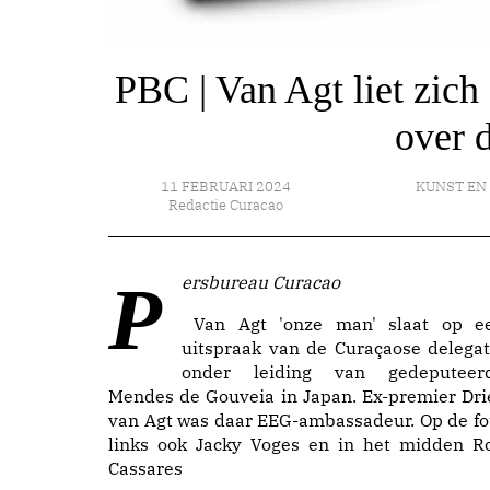
PBC | Van Agt liet zich
over d
11 FEBRUARI 2024
KUNST EN
Redactie Curacao
Persbureau Curacao
Van Agt 'onze man' slaat op e
uitspraak van de Curaçaose delegat
onder leiding van gedeputeer
Mendes de Gouveia in Japan. Ex-premier Dri
van Agt was daar EEG-ambassadeur. Op de fo
links ook Jacky Voges en in het midden R
Cassares