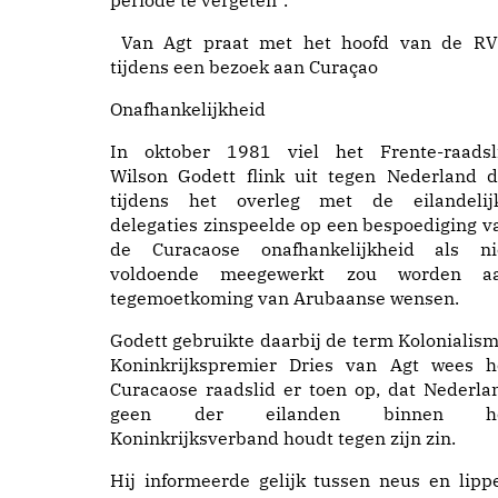
periode te vergeten”.
Van Agt praat met het hoofd van de RV
tijdens een bezoek aan Curaçao
Onafhankelijkheid
In oktober 1981 viel het Frente-raadsl
Wilson Godett flink uit tegen Nederland d
tijdens het overleg met de eilandelij
delegaties zinspeelde op een bespoediging v
de Curacaose onafhankelijkheid als ni
voldoende meegewerkt zou worden a
tegemoetkoming van Arubaanse wensen.
Godett gebruikte daarbij de term Kolonialism
Koninkrijkspremier Dries van Agt wees h
Curacaose raadslid er toen op, dat Nederla
geen der eilanden binnen h
Koninkrijksverband houdt tegen zijn zin.
Hij informeerde gelijk tussen neus en lipp