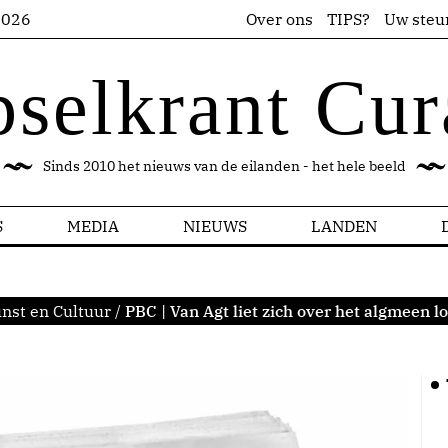
2026
Over ons
TIPS?
Uw steu
pselkrant Cur
Sinds 2010 het nieuws van de eilanden - het hele beeld
S
MEDIA
NIEUWS
LANDEN
nst en Cultuur
/
PBC | Van Agt liet zich over het algmeen l