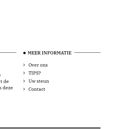
MEER INFORMATIE
Over ons
TIPS?
e
Uw steun
t de
n deze
Contact