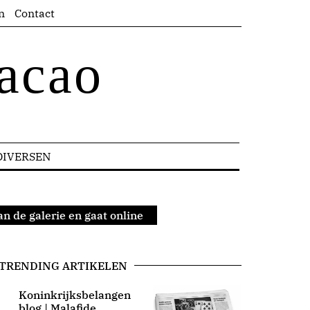
n
Contact
acao
DIVERSEN
n de galerie en gaat online
TRENDING ARTIKELEN
Koninkrijksbelangen
blog | Malafide