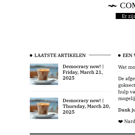
CO
Er zi
LAATSTE ARTIKELEN
EEN
Democracy now! |
Wat moo
Friday, March 21,
2025
De afge
goksect
hulp va
mogeli
Democracy now! |
Thursday, March 20,
Dank ju
2025
❤️ Nar