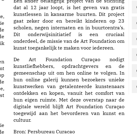
Een ander belangrijk project van de stichting
dat al 12 jaar loopt, is het geven van gratis
kunstlessen in kansarme buurten. Dit project
e,
gaat zeker door en bereikt kinderen op 23
ie
scholen, negen internaten en in buurtcentra’s.
de
Dit onderwijsinitiatief is een cruciaal
de
onderdeel, de missie van de Art Foundation om
ik
kunst toegankelijk te maken voor iedereen.
De Art Foundation Curaçao nodigt
en
kunstliefhebbers, opdrachtgevers en de
mt
gemeenschap uit om hen online te volgen. In
op
hun online galerij kunnen bezoekers unieke
de
kunstwerken van getalenteerde kunstenaars
e,
ontdekken en kopen, vanuit het comfort van
st
hun eigen ruimte. Met deze overstap naar de
digitale wereld blijft Art Foundation Curaçao
toegewijd aan het bevorderen van kunst en
cultuur.
ie
Bron:
Persbureau Curacao
de