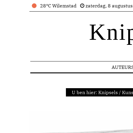
28°C Wilemstad
zaterdag, 8 augustu
Kni
AUTEUR
U ben hier:
Knipsels
/
Kuns