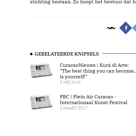
stichting bestaan. Zo hoopt het bestuur dat h
GERELATEERDE KNIPSELS
CuracaoNieuws | Kurá di Arte:
“The best thing you can become..
is yourself!”
5 MEI 2019
PBC | Plein Air Curacao -
Internationaal Kunst Festival
2 MAART 2017