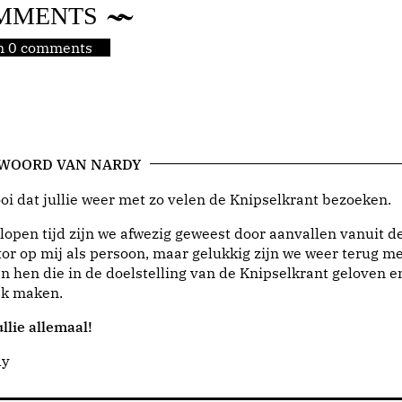
MMENTS
jn 0 comments
 WOORD VAN NARDY
i dat jullie weer met zo velen de Knipselkrant bezoeken.
lopen tijd zijn we afwezig geweest door aanvallen vanuit d
or op mij als persoon, maar gelukkig zijn we weer terug me
n hen die in de doelstelling van de Knipselkrant geloven e
jk maken.
llie allemaal!
dy