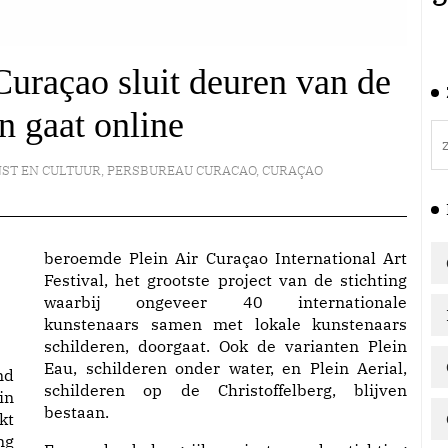
uraçao sluit deuren van de
en gaat online
ST EN CULTUUR
,
PERSBUREAU CURACAO
,
CURAÇAO
beroemde Plein Air Curaçao International Art
Festival, het grootste project van de stichting
waarbij ongeveer 40 internationale
kunstenaars samen met lokale kunstenaars
schilderen, doorgaat. Ook de varianten Plein
Eau, schilderen onder water, en Plein Aerial,
nd
schilderen op de Christoffelberg, blijven
in
bestaan.
kt
ng