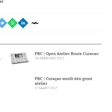
et
PBC | Open Atelier Route Curacao
.
28 FEBRUARI 2021
PBC | Curaçao wordt één groot
atelier
3 MAART 2017