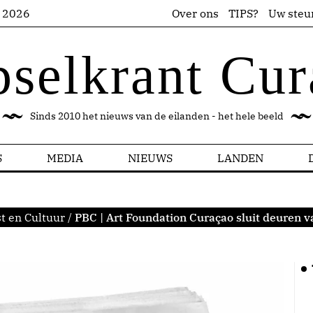
s 2026
Over ons
TIPS?
Uw steu
pselkrant Cur
Sinds 2010 het nieuws van de eilanden - het hele beeld
S
MEDIA
NIEUWS
LANDEN
t en Cultuur
/
PBC | Art Foundation Curaçao sluit deuren va