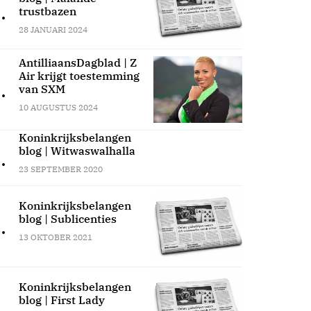
.
trustbazen
28 JANUARI 2024
AntilliaansDagblad | Z
Air krijgt toestemming
.
van SXM
10 AUGUSTUS 2024
Koninkrijksbelangen
blog | Witwaswalhalla
.
23 SEPTEMBER 2020
Koninkrijksbelangen
blog | Sublicenties
.
13 OKTOBER 2021
Koninkrijksbelangen
blog | First Lady
.