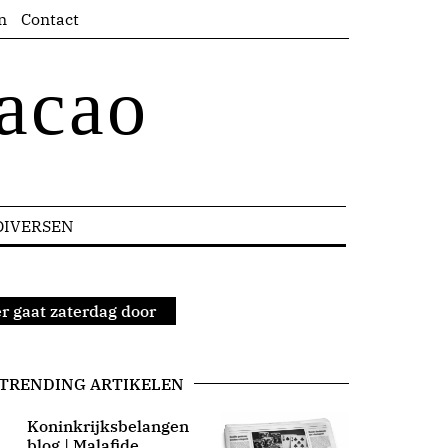
n
Contact
acao
DIVERSEN
er gaat zaterdag door
TRENDING ARTIKELEN
Koninkrijksbelangen
blog | Malafide