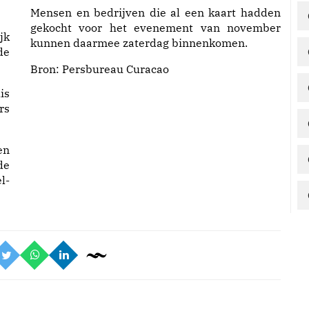
Mensen en bedrijven die al een kaart hadden
gekocht voor het evenement van november
jk
kunnen daarmee zaterdag binnenkomen.
de
Bron:
Persbureau Curacao
is
rs
en
de