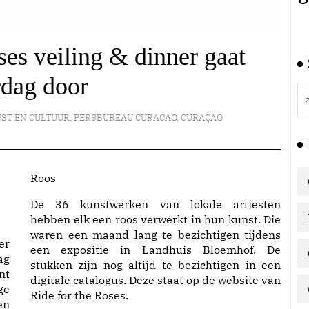
ses veiling & dinner gaat
rdag door
ST EN CULTUUR
,
PERSBUREAU CURACAO
,
CURAÇAO
Roos
De 36 kunstwerken van lokale artiesten
hebben elk een roos verwerkt in hun kunst. Die
waren een maand lang te bezichtigen tijdens
er
een expositie in Landhuis Bloemhof. De
ag
stukken zijn nog altijd te bezichtigen in een
nt
digitale catalogus. Deze staat op de website van
ge
Ride for the Roses.
en