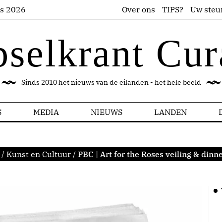
us 2026
Over ons
TIPS?
Uw steu
pselkrant Cur
Sinds 2010 het nieuws van de eilanden - het hele beeld
S
MEDIA
NIEUWS
LANDEN
/
Kunst en Cultuur
/
PBC | Art for the Roses veiling & dinn