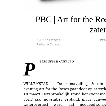
PBC | Art for the Ro
zate
14 MAART 2023
KUN
Redactie Curacao
Persbureau Curacao
WILLEMSTAD – De kunstveiling & dinn
evening Art for the Roses gaat door op zaterd
18 maart. Oorspronkelijk stond het eveneme
vorig jaar november gepland, maar vanwe
wateroverlast werd dat noodgedwong