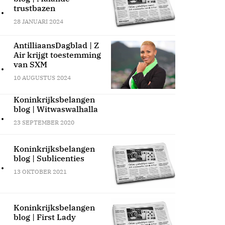
.
trustbazen
28 JANUARI 2024
AntilliaansDagblad | Z
Air krijgt toestemming
.
van SXM
10 AUGUSTUS 2024
Koninkrijksbelangen
blog | Witwaswalhalla
.
23 SEPTEMBER 2020
Koninkrijksbelangen
blog | Sublicenties
.
13 OKTOBER 2021
Koninkrijksbelangen
blog | First Lady
.