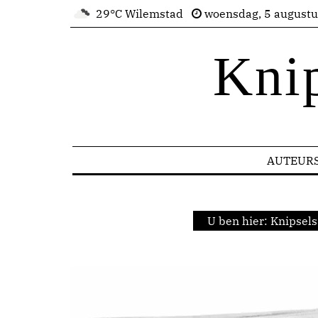
29°C Wilemstad
woensdag, 5 august
Kni
AUTEUR
U ben hier:
Knipsels