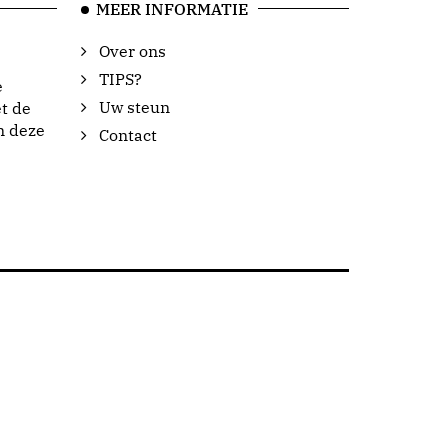
MEER INFORMATIE
Over ons
TIPS?
e
Uw steun
t de
n deze
Contact