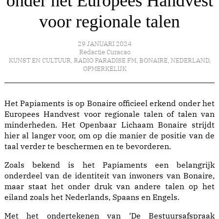
onder het Europees Handvest
voor regionale talen
29 JANUARI 2024
Redactie Curacao
KUNST EN CULTUUR
,
RADIO PARADISE FM
,
BONAIRE
,
NEDERLAND
,
OPMERKELIJK
Het Papiaments is op Bonaire officieel erkend onder het
Europees Handvest voor regionale talen of talen van
minderheden. Het Openbaar Lichaam Bonaire strijdt
hier al langer voor, om op die manier de positie van de
taal verder te beschermen en te bevorderen.
Zoals bekend is het Papiaments een belangrijk
onderdeel van de identiteit van inwoners van Bonaire,
maar staat het onder druk van andere talen op het
eiland zoals het Nederlands, Spaans en Engels.
Met het ondertekenen van ‘De Bestuursafspraak