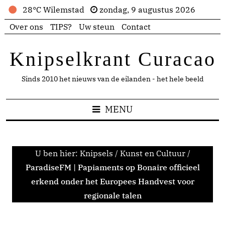
28°C Wilemstad
zondag, 9 augustus 2026
Over ons
TIPS?
Uw steun
Contact
Knipselkrant Curacao
Sinds 2010 het nieuws van de eilanden - het hele beeld
MENU
U ben hier:
Knipsels
/
Kunst en Cultuur
/
ParadiseFM | Papiaments op Bonaire officieel
erkend onder het Europees Handvest voor
regionale talen