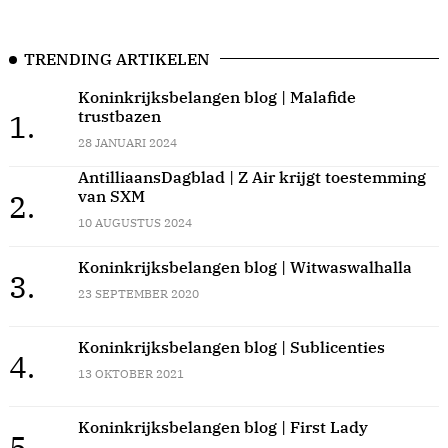
TRENDING ARTIKELEN
Koninkrijksbelangen blog | Malafide
trustbazen
1.
28 JANUARI 2024
AntilliaansDagblad | Z Air krijgt toestemming
van SXM
2.
10 AUGUSTUS 2024
Koninkrijksbelangen blog | Witwaswalhalla
3.
23 SEPTEMBER 2020
Koninkrijksbelangen blog | Sublicenties
4.
13 OKTOBER 2021
Koninkrijksbelangen blog | First Lady
5.