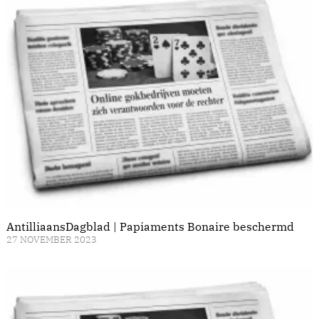
AntilliaansDagblad | Papiaments Bonaire beschermd
27 NOVEMBER 2023