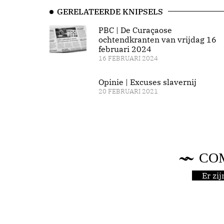
GERELATEERDE KNIPSELS
PBC | De Curaçaose
ochtendkranten van vrijdag 16
februari 2024
16 FEBRUARI 2024
Opinie | Excuses slavernij
20 FEBRUARI 2021
CO
Er zi