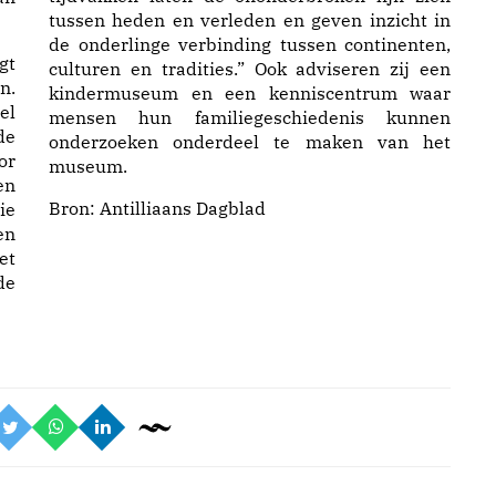
tussen heden en verleden en geven inzicht in
de onderlinge verbinding tussen continenten,
gt
culturen en tradities.” Ook adviseren zij een
n.
kindermuseum en een kenniscentrum waar
el
mensen hun familiegeschiedenis kunnen
de
onderzoeken onderdeel te maken van het
or
museum.
en
Bron:
Antilliaans Dagblad
ie
en
et
de