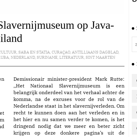
 Slavernijmuseum op Java-
iland
CULTUUR
,
SABA EN STATIA
,
CURAÇAO
,
ANTILLIAANS DAGBLAD
,
RUBA
,
NEDERLAND
,
SURINAME
,
LITERATUUR
,
SINT MAARTEN
Demissionair minister-president Mark Rutte:
,,Het Nationaal Slavernijmuseum is een
belangrijk onderdeel van het verhaal achter de
komma, na de excuses voor de rol van de
Nederlandse staat in het slavernijverleden. Om
recht te kunnen doen aan het verleden en in
et
het hier en nu samen verder te komen, is het
am
dringend nodig dat we meer en beter zicht
nd
krijgen op deze donkere pagina’s uit de