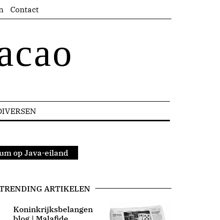
n
Contact
acao
DIVERSEN
eum op Java-eiland
TRENDING ARTIKELEN
Koninkrijksbelangen
blog | Malafide