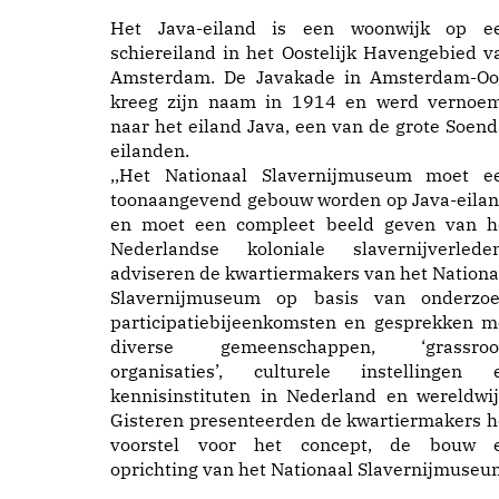
Het Java-eiland is een woonwijk op e
schiereiland in het Oostelijk Havengebied v
Amsterdam. De Javakade in Amsterdam-Oo
kreeg zijn naam in 1914 en werd vernoe
naar het eiland Java, een van de grote Soend
eilanden.
,,Het Nationaal Slavernijmuseum moet e
toonaangevend gebouw worden op Java-eilan
en moet een compleet beeld geven van h
Nederlandse koloniale slavernijverleden
adviseren de kwartiermakers van het Nationa
Slavernijmuseum op basis van onderzoe
participatiebijeenkomsten en gesprekken m
diverse gemeenschappen, ‘grassroo
organisaties’, culturele instellingen 
kennisinstituten in Nederland en wereldwij
Gisteren presenteerden de kwartiermakers h
voorstel voor het concept, de bouw 
oprichting van het Nationaal Slavernijmuseu