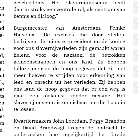
geschiedenis. Het slavernijmuseum heeft
en
daarin straks een centrale rol, als centrum van
an
kennis en dialoog.”
st
Burgemeester van Amsterdam, Femke
md
Halsema: ,,De excuses die door steden,
a-
bedrijven, de minister-president en de koning
voor ons slavernijverleden zijn gemaakt waren
en
helend voor de nazaten, de betrokken
d,
gemeenschappen en ons land. Zij hebben
et
talloze mensen de hoop gegeven dat zij niet
”,
meer hoeven te strijden voor erkenning van
al
leed en onrecht uit het verleden. Zij hebben
k,
ons land de hoop gegeven dat er een weg is
et
naar een toekomst zonder racisme. Het
ts
slavernijmuseum is onmisbaar om die hoop in
en
te lossen.”
d.
et
Kwartiermakers John Leerdam, Peggy Brandon
en
en David Brandwagt kregen de opdracht te
m.
onderzoeken hoe tegelijkertijd het brede