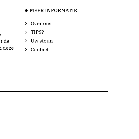
MEER INFORMATIE
Over ons
TIPS?
e
Uw steun
t de
n deze
Contact