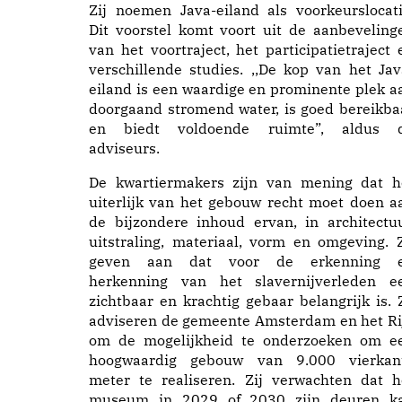
Zij noemen Java-eiland als voorkeurslocati
Dit voorstel komt voort uit de aanbeveling
van het voortraject, het participatietraject 
verschillende studies. ,,De kop van het Jav
eiland is een waardige en prominente plek a
doorgaand stromend water, is goed bereikba
en biedt voldoende ruimte”, aldus 
adviseurs.
De kwartiermakers zijn van mening dat h
uiterlijk van het gebouw recht moet doen a
de bijzondere inhoud ervan, in architectuu
uitstraling, materiaal, vorm en omgeving. Z
geven aan dat voor de erkenning 
herkenning van het slavernijverleden e
zichtbaar en krachtig gebaar belangrijk is. 
adviseren de gemeente Amsterdam en het Ri
om de mogelijkheid te onderzoeken om e
hoogwaardig gebouw van 9.000 vierkan
meter te realiseren. Zij verwachten dat h
museum in 2029 of 2030 zijn deuren k