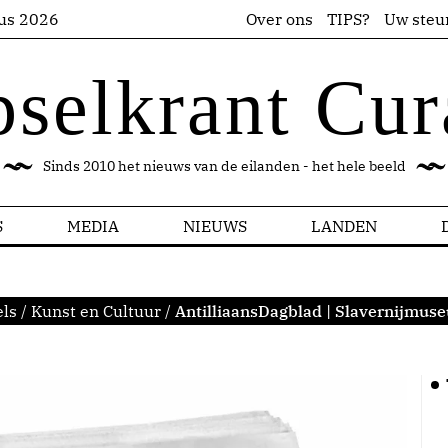
us 2026
Over ons
TIPS?
Uw steu
pselkrant Cur
Sinds 2010 het nieuws van de eilanden - het hele beeld
S
MEDIA
NIEUWS
LANDEN
ls
/
Kunst en Cultuur
/
AntilliaansDagblad | Slavernijmus