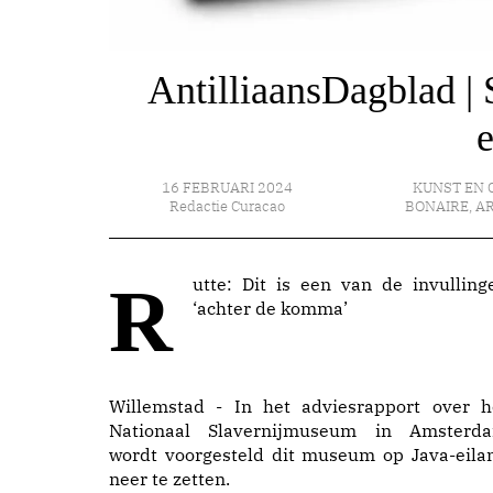
AntilliaansDagblad |
e
16 FEBRUARI 2024
KUNST EN 
Redactie Curacao
BONAIRE
,
A
Rutte: Dit is een van de invullingen
‘achter de komma’
Willemstad - In het adviesrapport over h
Nationaal Slavernijmuseum in Amsterd
wordt voorgesteld dit museum op Java-eila
neer te zetten.