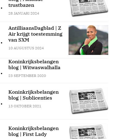
.
trustbazen
28 JANUARI 2024
AntilliaansDagblad | Z
Air krijgt toestemming
.
van SXM
10 AUGUSTUS 2024
Koninkrijksbelangen
blog | Witwaswalhalla
.
23 SEPTEMBER 2020
Koninkrijksbelangen
blog | Sublicenties
.
13 OKTOBER 2021
Koninkrijksbelangen
blog | First Lady
.