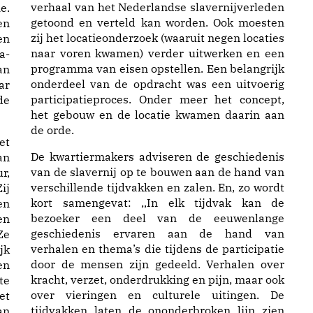
verhaal van het Nederlandse slavernijverleden
e.
getoond en verteld kan worden. Ook moesten
en
zij het locatieonderzoek (waaruit negen locaties
en
naar voren kwamen) verder uitwerken en een
a-
programma van eisen opstellen. Een belangrijk
an
onderdeel van de opdracht was een uitvoerig
ar
participatieproces. Onder meer het concept,
de
het gebouw en de locatie kwamen daarin aan
de orde.
et
De kwartiermakers adviseren de geschiedenis
an
van de slavernij op te bouwen aan de hand van
r,
verschillende tijdvakken en zalen. En, zo wordt
ij
kort samengevat: ,,In elk tijdvak kan de
en
bezoeker een deel van de eeuwenlange
en
geschiedenis ervaren aan de hand van
Ze
verhalen en thema’s die tijdens de participatie
jk
door de mensen zijn gedeeld. Verhalen over
en
kracht, verzet, onderdrukking en pijn, maar ook
te
over vieringen en culturele uitingen. De
et
tijdvakken laten de ononderbroken lijn zien
an