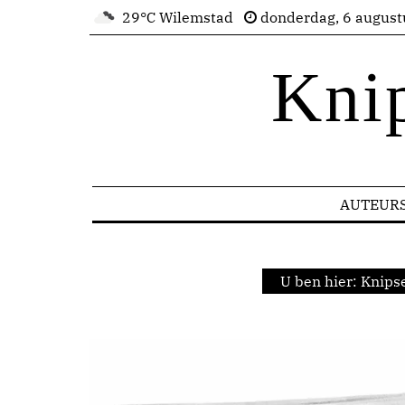
29°C Wilemstad
donderdag, 6 august
Kni
AUTEUR
U ben hier:
Knipse