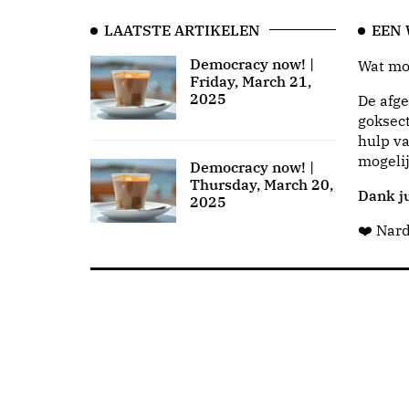
LAATSTE ARTIKELEN
EEN
Democracy now! |
Wat moo
Friday, March 21,
2025
De afge
goksect
hulp va
mogeli
Democracy now! |
Thursday, March 20,
Dank ju
2025
❤️ Nar