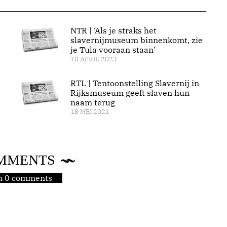
NTR | ‘Als je straks het
slavernijmuseum binnenkomt, zie
je Tula vooraan staan’
10 APRIL 2023
RTL | Tentoonstelling Slavernij in
Rijksmuseum geeft slaven hun
naam terug
18 MEI 2021
MMENTS
jn 0 comments