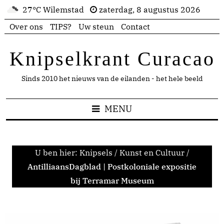
27°C Wilemstad
zaterdag, 8 augustus 2026
Over ons
TIPS?
Uw steun
Contact
Knipselkrant Curacao
Sinds 2010 het nieuws van de eilanden - het hele beeld
MENU
U ben hier:
Knipsels
/
Kunst en Cultuur
/
AntilliaansDagblad | Postkoloniale expositie
bij Terramar Museum