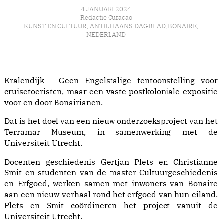
4 JANUARI 2024
Redactie Curacao
KUNST EN CULTUUR
,
ANTILLIAANS DAGBLAD
,
BONAIRE
,
NEDERLAND
Kralendijk - Geen Engelstalige tentoonstelling voor
cruisetoeristen, maar een vaste postkoloniale expositie
voor en door Bonairianen.
Dat is het doel van een nieuw onderzoeksproject van het
Terramar Museum, in samenwerking met de
Universiteit Utrecht.
Docenten geschiedenis Gertjan Plets en Christianne
Smit en studenten van de master Cultuurgeschiedenis
en Erfgoed, werken samen met inwoners van Bonaire
aan een nieuw verhaal rond het erfgoed van hun eiland.
Plets en Smit coördineren het project vanuit de
Universiteit Utrecht.