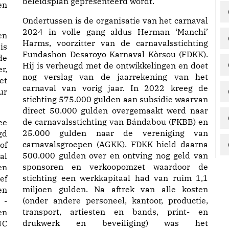
beleidsplan gepresenteerd wordt.
en
Ondertussen is de organisatie van het carnaval
2024 in volle gang aldus Herman ‘Manchi’
en
Harms, voorzitter van de carnavalsstichting
is
Fundashon Desaroyo Karnaval Kòrsou (FDKK).
de
Hij is verheugd met de ontwikkelingen en doet
r,
nog verslag van de jaarrekening van het
et
carnaval van vorig jaar. In 2022 kreeg de
ur
stichting 575.000 gulden aan subsidie waarvan
direct 50.000 gulden overgemaakt werd naar
de carnavalsstichting van Bándabou (FKBB) en
ee
25.000 gulden naar de vereniging van
gd
carnavalsgroepen (AGKK). FDKK hield daarna
of
500.000 gulden over en ontving nog geld van
al
sponsoren en verkoopomzet waardoor de
en
stichting een werkkapitaal had van ruim 1,1
ef
miljoen gulden. Na aftrek van alle kosten
en
(onder andere personeel, kantoor, productie,
 -
transport, artiesten en bands, print- en
en
drukwerk en beveiliging) was het
UC