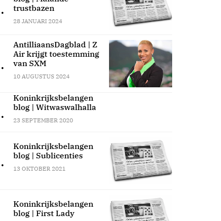
.
trustbazen
28 JANUARI 2024
AntilliaansDagblad | Z
Air krijgt toestemming
.
van SXM
10 AUGUSTUS 2024
Koninkrijksbelangen
blog | Witwaswalhalla
.
23 SEPTEMBER 2020
Koninkrijksbelangen
blog | Sublicenties
.
13 OKTOBER 2021
Koninkrijksbelangen
blog | First Lady
.