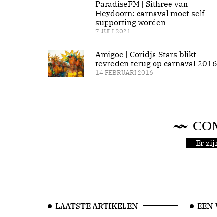
ParadiseFM | Sithree van
Heydoorn: carnaval moet self
supporting worden
7 JULI 2021
Amigoe | Coridja Stars blikt
tevreden terug op carnaval 2016
14 FEBRUARI 2016
CO
Er zi
LAATSTE ARTIKELEN
EEN