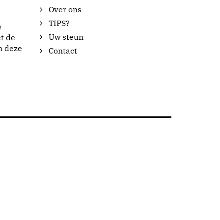
Over ons
TIPS?
e
Uw steun
t de
n deze
Contact