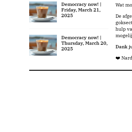
Democracy now! |
Wat moo
Friday, March 21,
2025
De afge
goksect
hulp va
mogeli
Democracy now! |
Thursday, March 20,
Dank ju
2025
❤️ Nar