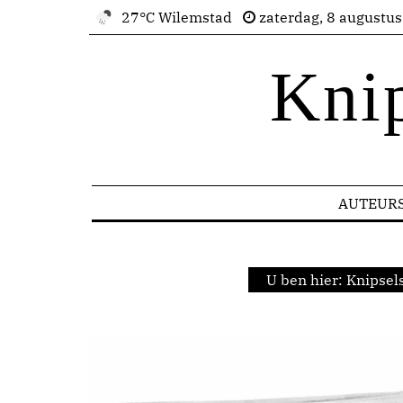
27°C Wilemstad
zaterdag, 8 augustu
Kni
AUTEUR
U ben hier:
Knipsel