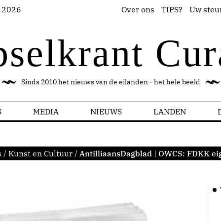
s 2026
Over ons
TIPS?
Uw steu
pselkrant Cur
Sinds 2010 het nieuws van de eilanden - het hele beeld
S
MEDIA
NIEUWS
LANDEN
s
/
Kunst en Cultuur
/
AntilliaansDagblad | OWCS: FDKK e