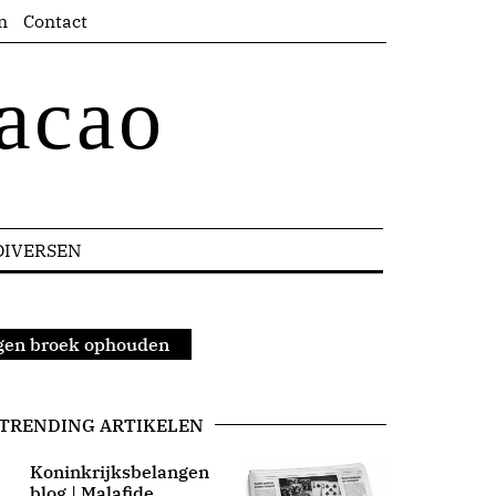
n
Contact
acao
DIVERSEN
igen broek ophouden
TRENDING ARTIKELEN
Koninkrijksbelangen
blog | Malafide