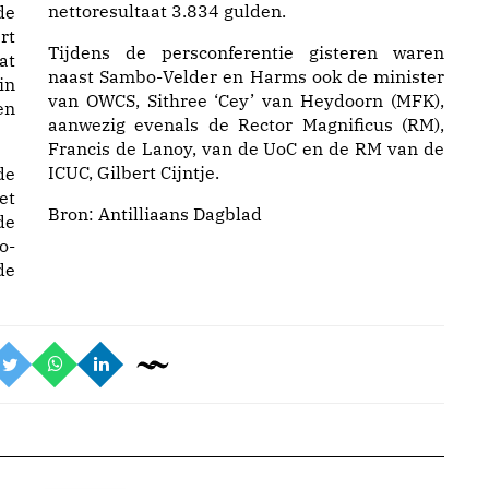
nettoresultaat 3.834 gulden.
de
rt
Tijdens de persconferentie gisteren waren
at
naast Sambo-Velder en Harms ook de minister
in
van OWCS, Sithree ‘Cey’ van Heydoorn (MFK),
en
aanwezig evenals de Rector Magnificus (RM),
Francis de Lanoy, van de UoC en de RM van de
ICUC, Gilbert Cijntje.
de
et
Bron:
Antilliaans Dagblad
de
o-
de