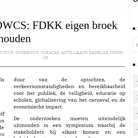
| OWCS: FDKK eigen broek
houden
ULTUUR
,
ONDERWIJS
,
CURAÇAO
,
ANTILLIAANS DAGBLAD
,
COMIN'
UP
duur van de optochten, de
verkeersomstandigheden en bereikbaarheid
voor het publiek, de veiligheid, educatie op
scholen, globalisering van het carnaval en de
economische impact.
lf
De onderzoeken moeten uiteindelijk
us
uitmonden in een symposium waarbij de
de
stakeholders bij elkaar komen en een
yo