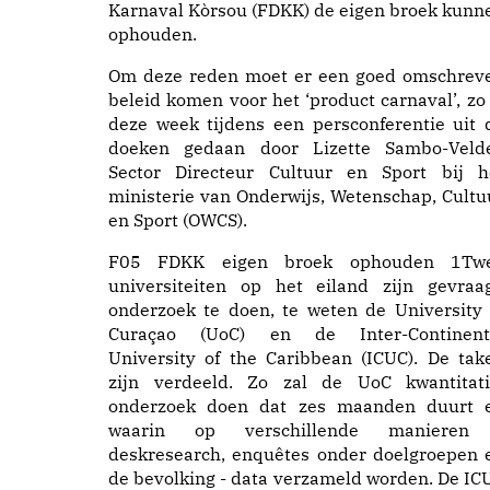
Karnaval Kòrsou (FDKK) de eigen broek kunn
ophouden.
Om deze reden moet er een goed omschrev
beleid komen voor het ‘product carnaval’, zo 
deze week tijdens een persconferentie uit 
doeken gedaan door Lizette Sambo-Velde
Sector Directeur Cultuur en Sport bij h
ministerie van Onderwijs, Wetenschap, Cultu
en Sport (OWCS).
F05 FDKK eigen broek ophouden 1Tw
universiteiten op het eiland zijn gevraa
onderzoek te doen, te weten de University 
Curaçao (UoC) en de Inter-Continent
University of the Caribbean (ICUC). De tak
zijn verdeeld. Zo zal de UoC kwantitati
onderzoek doen dat zes maanden duurt 
waarin op verschillende manieren
deskresearch, enquêtes onder doelgroepen 
de bevolking - data verzameld worden. De IC