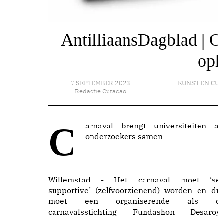
AntilliaansDagblad 
op
7 SEPTEMBER 2023
KUNST EN C
Redactie Curacao
Carnaval brengt universiteiten als
onderzoekers samen
Willemstad - Het carnaval moet ‘se
supportive’ (zelfvoorzienend) worden en d
moet een organiserende als 
carnavalsstichting Fundashon Desaro