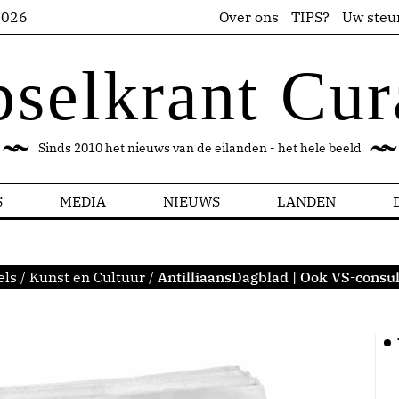
2026
Over ons
TIPS?
Uw steu
pselkrant Cur
Sinds 2010 het nieuws van de eilanden - het hele beeld
S
MEDIA
NIEUWS
LANDEN
els
/
Kunst en Cultuur
/
AntilliaansDagblad | Ook VS-consu