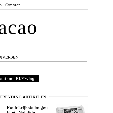
n
Contact
acao
DIVERSEN
laat met BLM-vlag
TRENDING ARTIKELEN
Koninkrijksbelangen
blog | Malafide