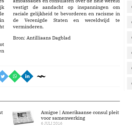
es
ambassades en consulaten over de hele wereld
jk
vestigt de aandacht op inspanningen om
le
raciale gelijkheid te bevorderen en racisme in
in
de Verenigde Staten en wereldwijd te
ht
verminderen.
Bron:
Antilliaans Dagblad
ot
en
st
Amigoe | Amerikaanse consul pleit
voor samenwerking
6 JULI 2016