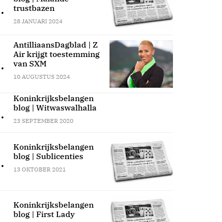
.
trustbazen
28 JANUARI 2024
AntilliaansDagblad | Z
Air krijgt toestemming
.
van SXM
10 AUGUSTUS 2024
Koninkrijksbelangen
blog | Witwaswalhalla
.
23 SEPTEMBER 2020
Koninkrijksbelangen
blog | Sublicenties
.
13 OKTOBER 2021
Koninkrijksbelangen
blog | First Lady
.