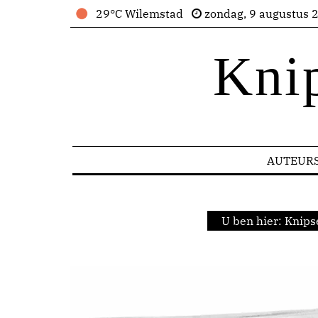
29°C Wilemstad
zondag, 9 augustus 
Kni
AUTEUR
U ben hier:
Knips