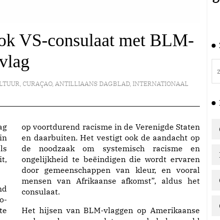
Ook VS-consulaat met BLM-
vlag
ULTUUR
,
CURAÇAO
,
ANTILLIAANS DAGBLAD
,
INTERNATIONAAL
ag
op voortdurend racisme in de Verenigde Staten
in
en daarbuiten. Het vestigt ook de aandacht op
ls
de noodzaak om systemisch racisme en
t,
ongelijkheid te beëindigen die wordt ervaren
door gemeenschappen van kleur, en vooral
mensen van Afrikaanse afkomst”, aldus het
nd
consulaat.
o-
te
Het hijsen van BLM-vlaggen op Amerikaanse