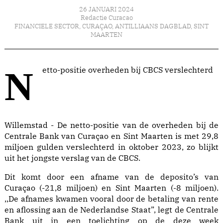
26 JANUARI 2024
Redactie Curacao
FINANCIELE SECTOR
,
CURAÇAO
,
ANTILLIAANS DAGBLAD
,
SINT
MAARTEN
Netto-positie overheden bij CBCS verslechterd
Willemstad - De netto-positie van de overheden bij de
Centrale Bank van Curaçao en Sint Maarten is met 29,8
miljoen gulden verslechterd in oktober 2023, zo blijkt
uit het jongste verslag van de CBCS.
Dit komt door een afname van de deposito’s van
Curaçao (-21,8 miljoen) en Sint Maarten (-8 miljoen).
,,De afnames kwamen vooral door de betaling van rente
en aflossing aan de Nederlandse Staat”, legt de Centrale
Bank uit in een toelichting op de deze week