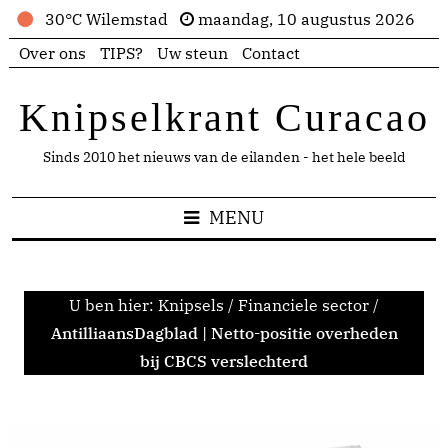
30°C Wilemstad
maandag, 10 augustus 2026
Over ons
TIPS?
Uw steun
Contact
Knipselkrant Curacao
Sinds 2010 het nieuws van de eilanden - het hele beeld
MENU
U ben hier:
Knipsels
/
Financiele sector
/
AntilliaansDagblad | Netto-positie overheden
bij CBCS verslechterd