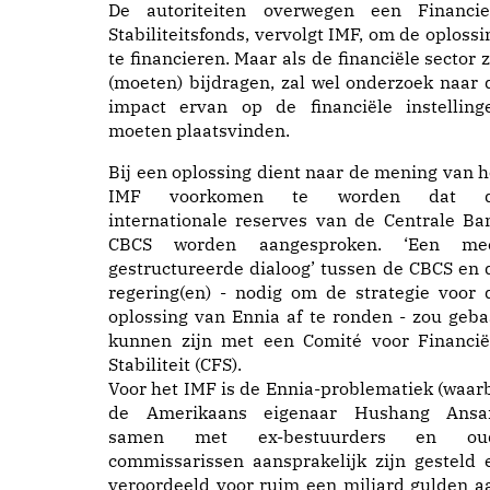
De autoriteiten overwegen een Financie
Stabiliteitsfonds, vervolgt IMF, om de oplossi
te financieren. Maar als de financiële sector z
(moeten) bijdragen, zal wel onderzoek naar 
impact ervan op de financiële instelling
moeten plaatsvinden.
Bij een oplossing dient naar de mening van h
IMF voorkomen te worden dat 
internationale reserves van de Centrale Ba
CBCS worden aangesproken. ‘Een me
gestructureerde dialoog’ tussen de CBCS en 
regering(en) - nodig om de strategie voor 
oplossing van Ennia af te ronden - zou geba
kunnen zijn met een Comité voor Financië
Stabiliteit (CFS).
Voor het IMF is de Ennia-problematiek (waarb
de Amerikaans eigenaar Hushang Ansa
samen met ex-bestuurders en ou
commissarissen aansprakelijk zijn gesteld 
veroordeeld voor ruim een miljard gulden a