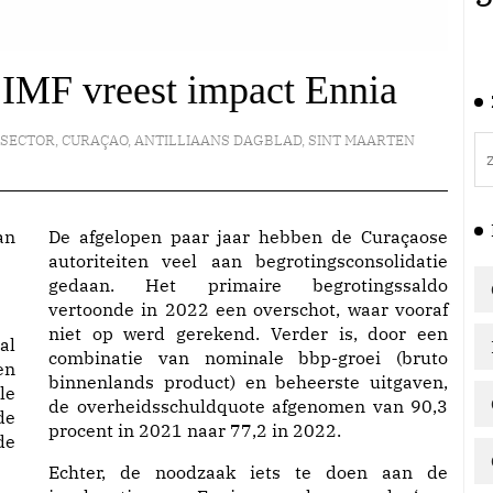
 IMF vreest impact Ennia
 SECTOR
,
CURAÇAO
,
ANTILLIAANS DAGBLAD
,
SINT MAARTEN
De afgelopen paar jaar hebben de Curaçaose
autoriteiten veel aan begrotingsconsolidatie
gedaan. Het primaire begrotingssaldo
vertoonde in 2022 een overschot, waar vooraf
niet op werd gerekend. Verder is, door een
al
combinatie van nominale bbp-groei (bruto
en
binnenlands product) en beheerste uitgaven,
le
de overheidsschuldquote afgenomen van 90,3
de
procent in 2021 naar 77,2 in 2022.
de
Echter, de noodzaak iets te doen aan de