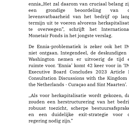
ennia,,Het zal daarom van cruciaal belang zi
een grondige beoordeling van 
levensvatbaarheid van het bedrijf op lan
termijn uit te voeren alvorens herkapitalisat
te overwegen”, schrijft het Internationa
Monetair Fonds in het jongste verslag.
De Ennia-problematiek is zeker ook het I
niet ontgaan. Integendeel, de deskundigen 
Washington nemen er uitvoerig de tijd 
ruimte voor. ‘Ennia’ komt 42 keer voor in ‘I
Executive Board Concludes 2023 Article 
Consultation Discussions with the Kingdom 
the Netherlands - Curaçao and Sint Maarten’.
,,Als voor herkapitalisatie wordt gekozen, d
zouden een herstructurering van het bedrij
robuust toezicht, scherpe bestuursafsprak
en een duidelijke exit-strategie voor 
regering nodig zijn.”