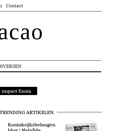
n
Contact
acao
DIVERSEN
t impact Ennia
TRENDING ARTIKELEN
Koninkrijksbelangen
blog | Malafide