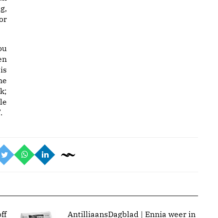
g,
or
ou
en
is
me
k;
le
.
ff
AntilliaansDagblad | Ennia weer in