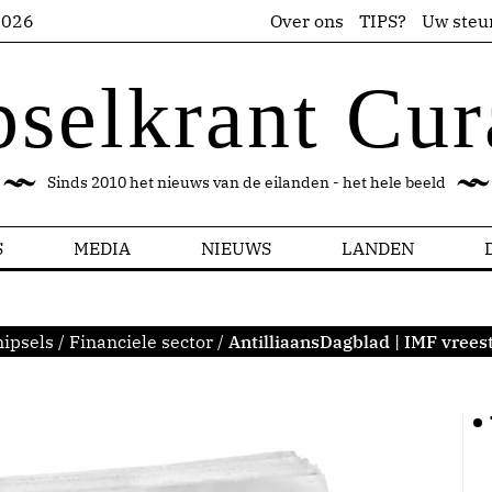
2026
Over ons
TIPS?
Uw steu
pselkrant Cur
Sinds 2010 het nieuws van de eilanden - het hele beeld
S
MEDIA
NIEUWS
LANDEN
ipsels
/
Financiele sector
/
AntilliaansDagblad | IMF vrees