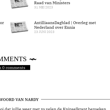
Raad van Ministers
31 MEI 2023
or
AntilliaansDagblad | Overleg met
Nederland over Ennia
23 JUNI 2023
MMENTS
jn 0 comments
 WOORD VAN NARDY
i dat jullie weer met zo velen de Knipselkrant bezoeken.