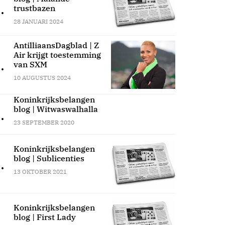
.
trustbazen
28 JANUARI 2024
AntilliaansDagblad | Z
Air krijgt toestemming
.
van SXM
10 AUGUSTUS 2024
Koninkrijksbelangen
blog | Witwaswalhalla
.
23 SEPTEMBER 2020
Koninkrijksbelangen
blog | Sublicenties
.
13 OKTOBER 2021
Koninkrijksbelangen
blog | First Lady
.