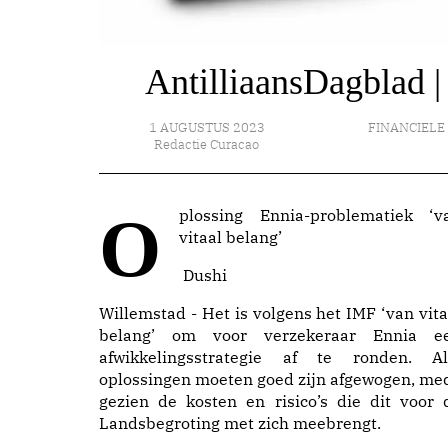
AntilliaansDagblad |
1 AUGUSTUS 2023
FINANCIELE
Redactie Curacao
Oplossing Ennia-problematiek ‘van
vitaal belang’
Dushi
Willemstad - Het is volgens het IMF ‘van vita
belang’ om voor verzekeraar Ennia e
afwikkelingsstrategie af te ronden. Al
oplossingen moeten goed zijn afgewogen, me
gezien de kosten en risico’s die dit voor 
Landsbegroting met zich meebrengt.