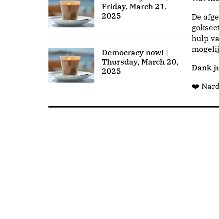
Friday, March 21,
2025
De afge
goksect
hulp va
mogeli
Democracy now! |
Thursday, March 20,
Dank ju
2025
❤️ Nar