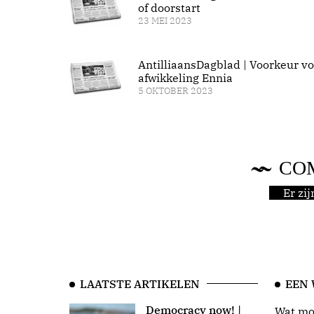
of doorstart
23 MEI 2023
AntilliaansDagblad | Voorkeur vo
afwikkeling Ennia
5 OKTOBER 2023
CO
Er zi
LAATSTE ARTIKELEN
EEN
Democracy now! |
Wat moo