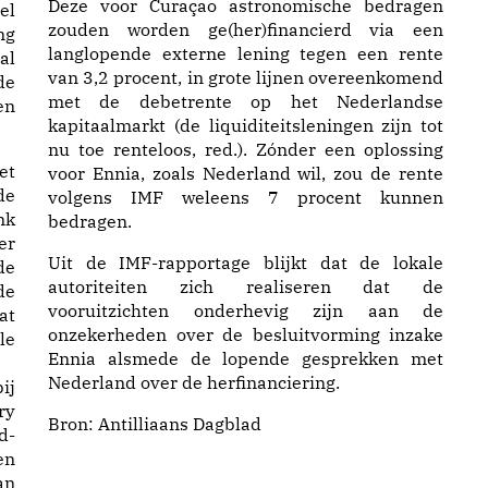
Deze voor Curaçao astronomische bedragen
el
zouden worden ge(her)financierd via een
ng
langlopende externe lening tegen een rente
al
van 3,2 procent, in grote lijnen overeenkomend
de
met de debetrente op het Nederlandse
en
kapitaalmarkt (de liquiditeitsleningen zijn tot
nu toe renteloos, red.). Zónder een oplossing
et
voor Ennia, zoals Nederland wil, zou de rente
de
volgens IMF weleens 7 procent kunnen
nk
bedragen.
er
Uit de IMF-rapportage blijkt dat de lokale
de
autoriteiten zich realiseren dat de
de
vooruitzichten onderhevig zijn aan de
at
onzekerheden over de besluitvorming inzake
le
Ennia alsmede de lopende gesprekken met
Nederland over de herfinanciering.
ij
ry
Bron:
Antilliaans Dagblad
d-
en
an