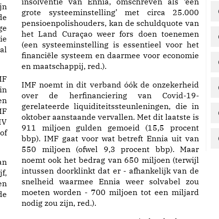
insolventie van Ennia, omschreven als ‘een
jn
grote systeeminstelling’ met circa 25.000
de
pensioenpolishouders, kan de schuldquote van
ge
het Land Curaçao weer fors doen toenemen
ie
(een systeeminstelling is essentieel voor het
al
financiële systeem en daarmee voor economie
en maatschappij, red.).
MF
IMF noemt in dit verband óók de onzekerheid
in
over de herfinanciering van Covid-19-
en
gerelateerde liquiditeitssteunleningen, die in
MF
oktober aanstaande vervallen. Met dit laatste is
IV
911 miljoen gulden gemoeid (15,5 procent
of
bbp). IMF gaat voor wat betreft Ennia uit van
550 miljoen (ofwel 9,3 procent bbp). Maar
noemt ook het bedrag van 650 miljoen (terwijl
an
intussen doorklinkt dat er - afhankelijk van de
f,
snelheid waarmee Ennia weer solvabel zou
en
moeten worden - 700 miljoen tot een miljard
de
nodig zou zijn, red.).