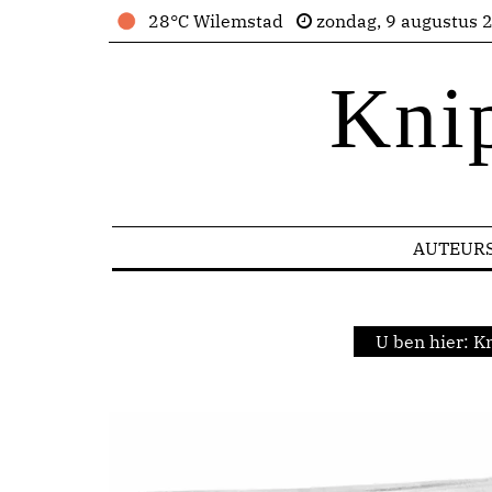
28°C Wilemstad
zondag, 9 augustus 
Kni
AUTEUR
U ben hier:
Kn