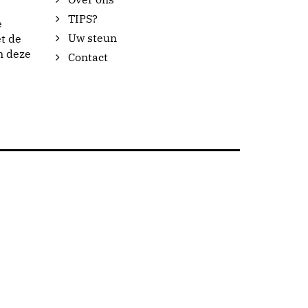
TIPS?
e
Uw steun
t de
n deze
Contact