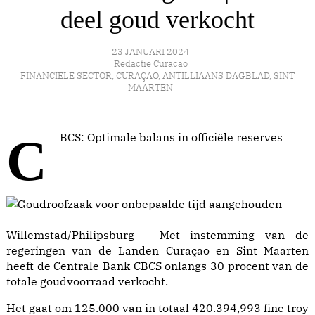
deel goud verkocht
23 JANUARI 2024
Redactie Curacao
FINANCIELE SECTOR
,
CURAÇAO
,
ANTILLIAANS DAGBLAD
,
SINT
MAARTEN
CBCS: Optimale balans in officiële reserves
Willemstad/Philipsburg - Met instemming van de
regeringen van de Landen Curaçao en Sint Maarten
heeft de Centrale Bank CBCS onlangs 30 procent van de
totale goudvoorraad verkocht.
Het gaat om 125.000 van in totaal 420.394,993 fine troy