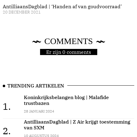
AntilliaansDagblad | ‘Handen af van goudvoorraad’
20 DECEMBER 2021
COMMENTS
Er zijn 0 comments
TRENDING ARTIKELEN
Koninkrijksbelangen blog | Malafide
trustbazen
1.
28 JANUARI 2024
AntilliaansDagblad | Z Air krijgt toestemming
van SXM
2.
10 AUGUSTUS 2024