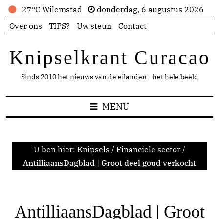
27°C Wilemstad
donderdag, 6 augustus 2026
Over ons
TIPS?
Uw steun
Contact
Knipselkrant Curacao
Sinds 2010 het nieuws van de eilanden - het hele beeld
MENU
U ben hier:
Knipsels
/
Financiele sector
/
AntilliaansDagblad | Groot deel goud verkocht
AntilliaansDagblad | Groot