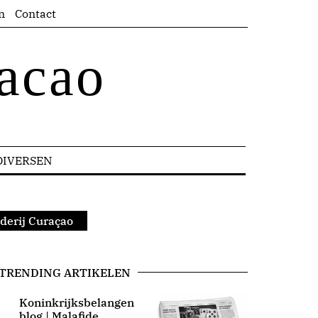
n
Contact
acao
DIVERSEN
aderij Curaçao
TRENDING ARTIKELEN
Koninkrijksbelangen
blog | Malafide