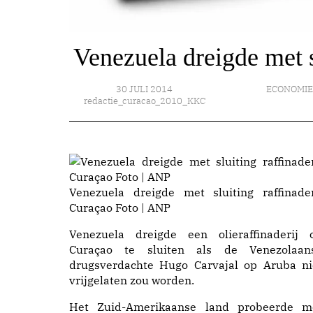
Venezuela dreigde met s
30 JULI 2014
ECONOMI
redactie_curacao_2010_KKC
Venezuela dreigde met sluiting raffinader
Curaçao Foto | ANP
Venezuela dreigde een olieraffinaderij 
Curaçao te sluiten als de Venezolaan
drugsverdachte Hugo Carvajal op Aruba ni
vrijgelaten zou worden.
Het Zuid-Amerikaanse land probeerde m