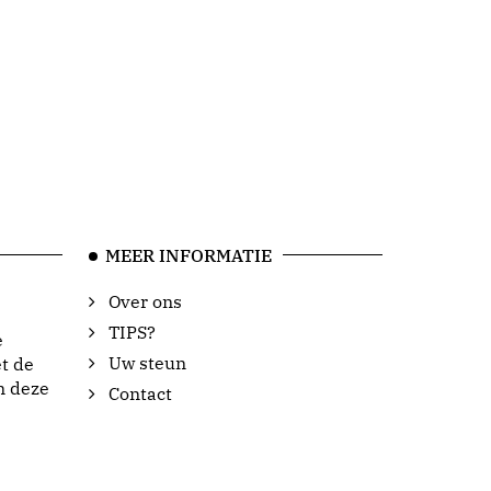
MEER INFORMATIE
Over ons
TIPS?
e
Uw steun
t de
n deze
Contact