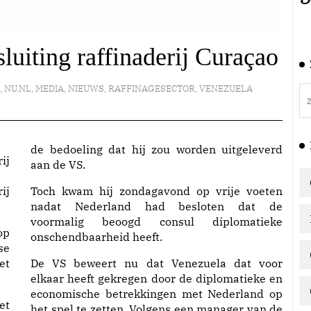
luiting raffinaderij Curaçao
E
,
NU.NL
,
MEDIA
,
NIEUWS
,
RAFFINAGESECTOR
,
VENEZUELA
de bedoeling dat hij zou worden uitgeleverd
aan de VS.
ij
Toch kwam hij zondagavond op vrije voeten
nadat Nederland had besloten dat de
voormalig beoogd consul diplomatieke
op
onschendbaarheid heeft.
se
et
De VS beweert nu dat Venezuela dat voor
elkaar heeft gekregen door de diplomatieke en
economische betrekkingen met Nederland op
et
het spel te zetten. Volgens een manager van de