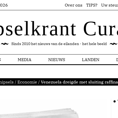
2026
Over ons
TIPS?
Uw steu
pselkrant Cur
Sinds 2010 het nieuws van de eilanden - het hele beeld
S
MEDIA
NIEUWS
LANDEN
nipsels
/
Economie
/
Venezuela dreigde met sluiting raffin