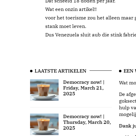
Dat scheeld 18 doden per jaar.
Wat een onzin artikel!!
voor het toerisme zou het alleen maar g
stank moet leven.
Dus Venezuela sluit aub die stink fabrie
LAATSTE ARTIKELEN
EEN
Democracy now! |
Wat moo
Friday, March 21,
2025
De afge
goksect
hulp va
mogeli
Democracy now! |
Thursday, March 20,
Dank ju
2025