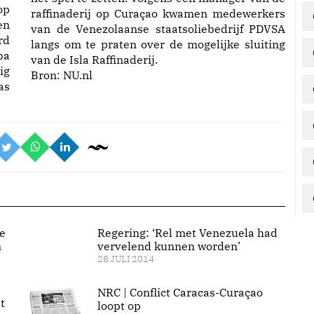
op
raffinaderij op Curaçao kwamen medewerkers
en
van de Venezolaanse staatsoliebedrijf PDVSA
rd
langs om te praten over de mogelijke sluiting
ba
van de Isla Raffinaderij.
ig
Bron: NU.nl
as
e
Regering: ‘Rel met Venezuela had
n
vervelend kunnen worden’
28 JULI 2014
NRC | Conflict Caracas-Curaçao
t
loopt op