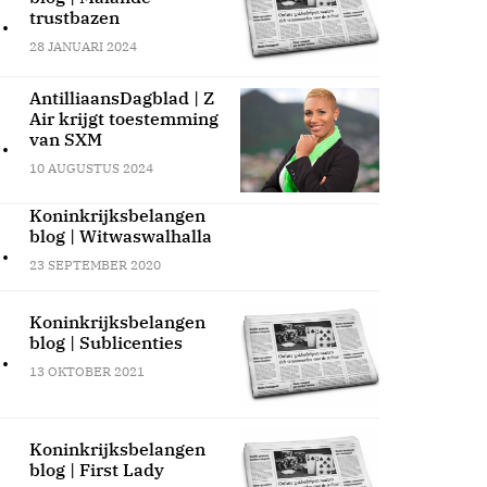
.
trustbazen
28 JANUARI 2024
AntilliaansDagblad | Z
Air krijgt toestemming
.
van SXM
10 AUGUSTUS 2024
Koninkrijksbelangen
blog | Witwaswalhalla
.
23 SEPTEMBER 2020
Koninkrijksbelangen
blog | Sublicenties
.
13 OKTOBER 2021
Koninkrijksbelangen
blog | First Lady
.