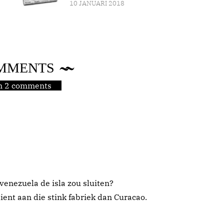
10 JANUARI 2018
MMENTS
jn 2 comments
 venezuela de isla zou sluiten?
ent aan die stink fabriek dan Curacao.