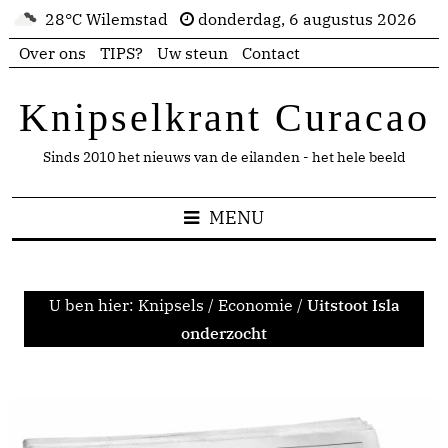
28°C Wilemstad
donderdag, 6 augustus 2026
Over ons
TIPS?
Uw steun
Contact
Knipselkrant Curacao
Sinds 2010 het nieuws van de eilanden - het hele beeld
MENU
U ben hier:
Knipsels
/
Economie
/
Uitstoot Isla
onderzocht