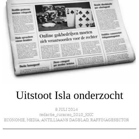
Uitstoot Isla onderzocht
8 JULI 2014
redactie_curacao_2010_KKC
ECONOMIE
,
MEDIA
,
ANTILLIAANS DAGBLAD
,
RAFFINAGESECTOR