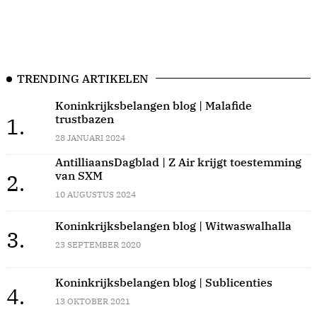
TRENDING ARTIKELEN
Koninkrijksbelangen blog | Malafide
trustbazen
1.
28 JANUARI 2024
AntilliaansDagblad | Z Air krijgt toestemming
van SXM
2.
10 AUGUSTUS 2024
Koninkrijksbelangen blog | Witwaswalhalla
3.
23 SEPTEMBER 2020
Koninkrijksbelangen blog | Sublicenties
4.
13 OKTOBER 2021