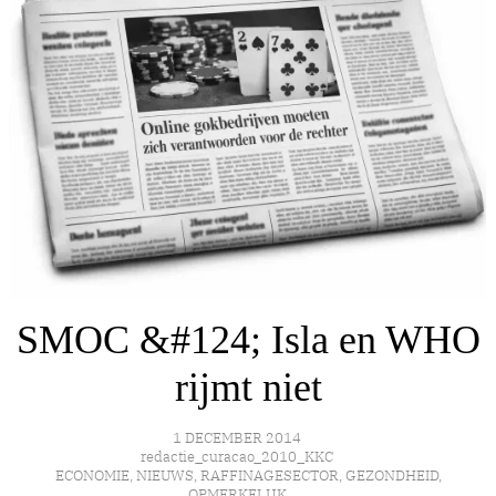
SMOC &#124; Isla en WHO
rijmt niet
1 DECEMBER 2014
redactie_curacao_2010_KKC
ECONOMIE
,
NIEUWS
,
RAFFINAGESECTOR
,
GEZONDHEID
,
OPMERKELIJK