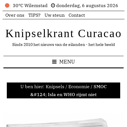
30°C Wilemstad
donderdag, 6 augustus 2026
Over ons
TIPS?
Uw steun
Contact
Knipselkrant Curacao
Sinds 2010 het nieuws van de eilanden - het hele beeld
MENU
U ben hier:
Knipsels
/
Economie
/
SMOC
&#124; Isla en WHO rijmt niet