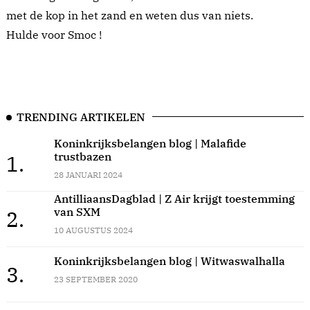
met de kop in het zand en weten dus van niets.
Hulde voor Smoc !
TRENDING ARTIKELEN
Koninkrijksbelangen blog | Malafide
trustbazen
1.
28 JANUARI 2024
AntilliaansDagblad | Z Air krijgt toestemming
van SXM
2.
10 AUGUSTUS 2024
Koninkrijksbelangen blog | Witwaswalhalla
3.
23 SEPTEMBER 2020