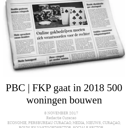
PBC | FKP gaat in 2018 500
woningen bouwen
8 NOVEMBER 2017
Redactie Curacao
ECONOMIE
,
PERSBUREAU CURACAO
,
MEDIA
,
NIEUWS
,
CURAÇAO
,
BOUW EN VASTGOEDSECTOR
,
SOCIALE SECTOR