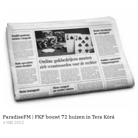
ParadiseFM | FKP bouwt 72 huizen in Tera Kòrá
4 MEI 2022