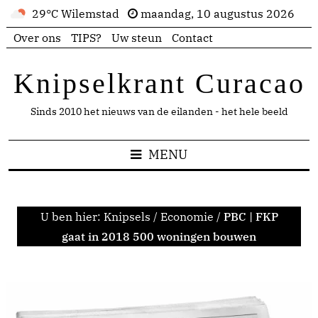
29°C Wilemstad
maandag, 10 augustus 2026
Over ons
TIPS?
Uw steun
Contact
Knipselkrant Curacao
Sinds 2010 het nieuws van de eilanden - het hele beeld
MENU
U ben hier:
Knipsels
/
Economie
/
PBC | FKP
gaat in 2018 500 woningen bouwen