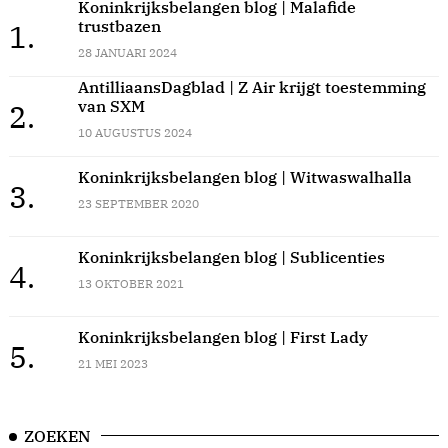
Koninkrijksbelangen blog | Malafide
trustbazen
1.
28 JANUARI 2024
AntilliaansDagblad | Z Air krijgt toestemming
van SXM
2.
10 AUGUSTUS 2024
Koninkrijksbelangen blog | Witwaswalhalla
3.
23 SEPTEMBER 2020
Koninkrijksbelangen blog | Sublicenties
4.
13 OKTOBER 2021
Koninkrijksbelangen blog | First Lady
5.
21 MEI 2023
ZOEKEN