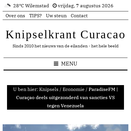
28°C Wilemstad
vrijdag, 7 augustus 2026
Over ons
TIPS?
Uw steun
Contact
Knipselkrant Curacao
Sinds 2010 het nieuws van de eilanden - het hele beeld
MENU
U ben hier:
Knipsels
/
Economie
/
ParadiseFM |
Curaçao deels uitgezonderd van sancties VS
tegen Venezuela