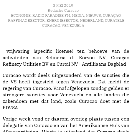
3 MEI 2019
Redactie Curacao
ECONOMIE
,
RADIO PARADISE FM
,
MEDIA
,
NIEUWS
,
CURAÇAO
,
RAFFINAGESECTOR
,
ENERGIESECTOR
,
NEDERLAND
,
CURATELE
CURACAO
,
VENEZUELA
vrijwaring (specific license) ten behoeve van de
activiteiten van Refineria di Korsou NV, Curaçao
Refinery Utilities BV en Curoil NV | Antilliaans Dagblad
Curacao wordt deels uitgezonderd van de sancties die
de VS heeft ingesteld tegen Venezuela. Dat meldt de
regering van Curacao. Vanaf afgelopen zondag gelden er
strengere sancties voor Venezuela en alle landen die
zakendoen met dat land, zoals Curacao doet met de
PDVSA.
Vorige week vond er daarom overleg plaats tussen een
delegatie van Curacao en van het Amerikaanse Huis van
Afgevaardigden. Hierin is uitgelegd dat Curacao deels