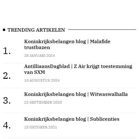
TRENDING ARTIKELEN
Koninkrijksbelangen blog | Malafide
trustbazen
1.
28 JANUARI 2024
AntilliaansDagblad | Z Air krijgt toestemming
van SXM
2.
10 AUGUSTUS 2024
Koninkrijksbelangen blog | Witwaswalhalla
3.
23 SEPTEMBER 2020
Koninkrijksbelangen blog | Sublicenties
4.
13 OKTOBER 2021