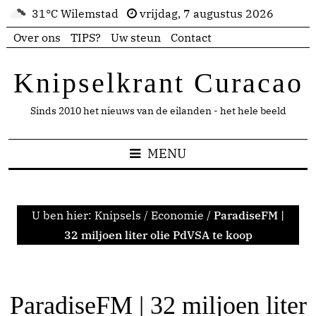
31°C Wilemstad
vrijdag, 7 augustus 2026
Over ons
TIPS?
Uw steun
Contact
Knipselkrant Curacao
Sinds 2010 het nieuws van de eilanden - het hele beeld
MENU
U ben hier:
Knipsels
/
Economie
/
ParadiseFM |
32 miljoen liter olie PdVSA te koop
ParadiseFM | 32 miljoen liter