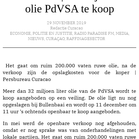
olie PdVSA te koop
29 NOVEMBER 2019
Redactie Curacao
ECONOMIE
,
POLITIE EN JUSTITIE
,
RADIO PARADISE FM
,
MEDIA
,
NIEUWS
,
CURAÇAO
,
RAFFINAGESECTOR
Het gaat om ruim 200.000 vaten ruwe olie, na de
verkoop zijn de opslagkosten voor de koper |
Persbureau Curacao
Meer dan 32 miljoen liter olie van de PdVSA wordt te
koop aangeboden op een veiling. De olie ligt nu nog
opgeslagen bij Bullenbaai en wordt op 11 december om
11 uur ‘s ochtends openbaar te koop aangeboden.
In mei werd de openbare verkoop nog afgehouden,
omdat er nog sprake was van onderhandelingen met
lokale partijen. Het gaat om ruim 200.000 vaten ruwe