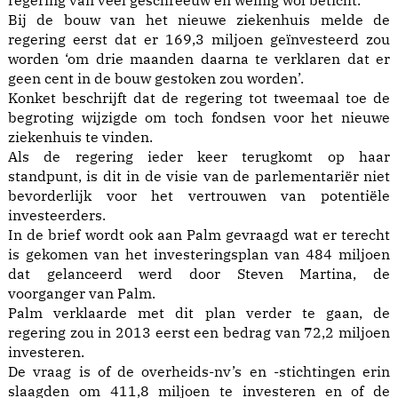
regering van veel geschreeuw en weinig wol beticht.
Bij de bouw van het nieuwe ziekenhuis melde de
regering eerst dat er 169,3 miljoen geïnvesteerd zou
worden ‘om drie maanden daarna te verklaren dat er
geen cent in de bouw gestoken zou worden’.
Konket beschrijft dat de regering tot tweemaal toe de
begroting wijzigde om toch fondsen voor het nieuwe
ziekenhuis te vinden.
Als de regering ieder keer terugkomt op haar
standpunt, is dit in de visie van de parlementariër niet
bevorderlijk voor het vertrouwen van potentiële
investeerders.
In de brief wordt ook aan Palm gevraagd wat er terecht
is gekomen van het investeringsplan van 484 miljoen
dat gelanceerd werd door Steven Martina, de
voorganger van Palm.
Palm verklaarde met dit plan verder te gaan, de
regering zou in 2013 eerst een bedrag van 72,2 miljoen
investeren.
De vraag is of de overheids-nv’s en -stichtingen erin
slaagden om 411,8 miljoen te investeren en of de