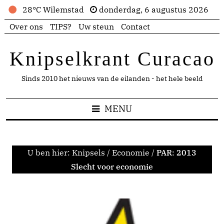
28°C Wilemstad
donderdag, 6 augustus 2026
Over ons
TIPS?
Uw steun
Contact
Knipselkrant Curacao
Sinds 2010 het nieuws van de eilanden - het hele beeld
MENU
U ben hier:
Knipsels
/
Economie
/
PAR: 2013
Slecht voor economie