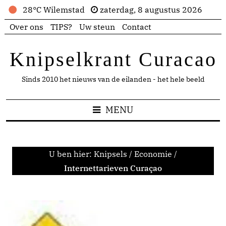
28°C Wilemstad
zaterdag, 8 augustus 2026
Over ons
TIPS?
Uw steun
Contact
Knipselkrant Curacao
Sinds 2010 het nieuws van de eilanden - het hele beeld
MENU
U ben hier:
Knipsels
/
Economie
/
Internettarieven Curaçao