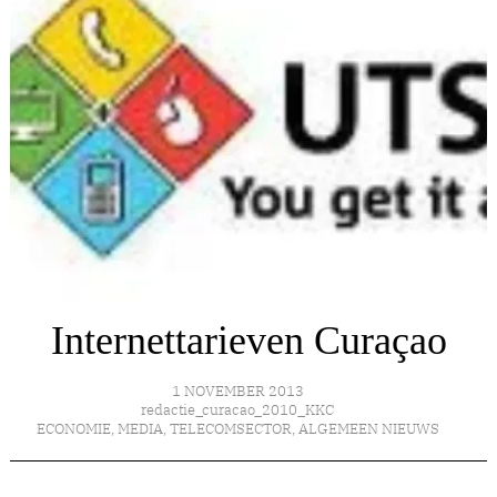
Internettarieven Curaçao
1 NOVEMBER 2013
redactie_curacao_2010_KKC
ECONOMIE
,
MEDIA
,
TELECOMSECTOR
,
ALGEMEEN NIEUWS