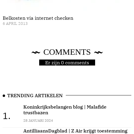
Belkosten via internet checken
6 APRIL 2013
COMMENTS
Er zijn 0 comments
TRENDING ARTIKELEN
Koninkrijksbelangen blog | Malafide
trustbazen
1.
28 JANUARI 2024
AntilliaansDagblad | Z Air krijgt toestemming