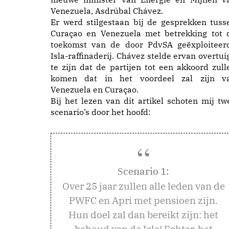
Venezuela, Asdrúbal Chávez.
Er werd stilgestaan bij de gesprekken tuss
Curaçao en Venezuela met betrekking tot 
toekomst van de door PdvSA geëxploiteer
Isla-raffinaderij. Chávez stelde ervan overtui
te zijn dat de partijen tot een akkoord zull
komen dat in het voordeel zal zijn v
Venezuela en Curaçao.
Bij het lezen van dit artikel schoten mij tw
scenario’s door het hoofd:
cenario 1:
S
Over 25 jaar zullen alle leden van de
PWFC en Apri met pensioen zijn.
Hun doel zal dan bereikt zijn: het
behoud van de Isla! Echter, het