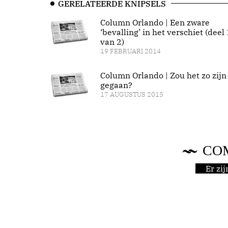
GERELATEERDE KNIPSELS
Column Orlando | Een zware
‘bevalling’ in het verschiet (deel 
van 2)
19 FEBRUARI 2014
Column Orlando | Zou het zo zijn
gegaan?
17 AUGUSTUS 2015
CO
Er zi