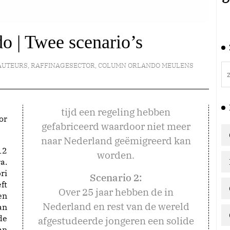
 | Twee scenario’s
AUTEURS
,
RAFFINAGESECTOR
,
COLUMN ORLANDO MEULENS
tijd een regeling hebben
or
gefabriceerd waardoor niet meer
naar Nederland geëmigreerd kan
12
worden.
a.
ri
Scenario 2:
ft
Over 25 jaar hebben de in
en
Nederland en rest van de wereld
an
de
afgestudeerde jongeren een solide
an