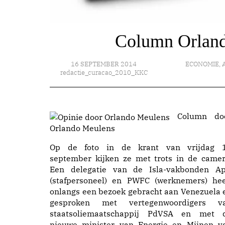
Column Orlando
16 SEPTEMBER 2014
ECONOMIE
,
redactie_curacao_2010_KKC
Column do
Orlando Meulens
Op de foto in de krant van vrijdag 
september kijken ze met trots in de camer
Een delegatie van de Isla-vakbonden Ap
(stafpersoneel) en PWFC (werknemers) hee
onlangs een bezoek gebracht aan Venezuela 
gesproken met vertegenwoordigers v
staatsoliemaatschappij PdVSA en met 
nieuwe minister van Energie en Mijnen v