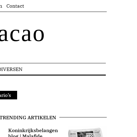
n
Contact
acao
DIVERSEN
rio’s
TRENDING ARTIKELEN
Koninkrijksbelangen
blog | Malafide