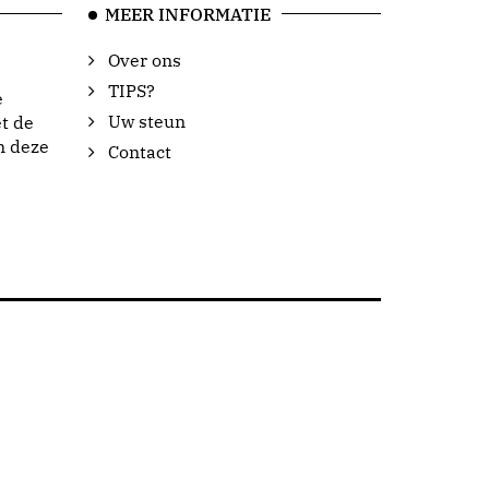
MEER INFORMATIE
Over ons
TIPS?
e
Uw steun
t de
n deze
Contact