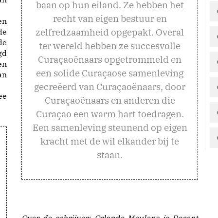
baan op hun eiland. Ze hebben het
recht van eigen bestuur en
en
zelfredzaamheid opgepakt. Overal
de
de
ter wereld hebben ze succesvolle
gd
Curaçaoënaars opgetrommeld en
en
een solide Curaçaose samenleving
an
gecreëerd van Curaçaoënaars, door
ee
Curaçaoënaars en anderen die
Curaçao een warm hart toedragen.
Een samenleving steunend op eigen
kracht met de wil elkander bij te
staan.