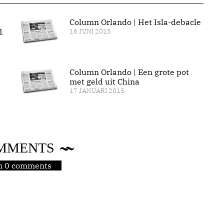
Column Orlando | Het Isla-debacle
1
16 JUNI 2015
Column Orlando | Een grote pot
met geld uit China
17 JANUARI 2015
MMENTS
jn 0 comments