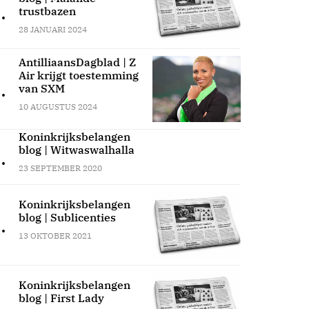
.
trustbazen
28 JANUARI 2024
AntilliaansDagblad | Z
Air krijgt toestemming
.
van SXM
10 AUGUSTUS 2024
Koninkrijksbelangen
blog | Witwaswalhalla
.
23 SEPTEMBER 2020
Koninkrijksbelangen
blog | Sublicenties
.
13 OKTOBER 2021
Koninkrijksbelangen
blog | First Lady
.