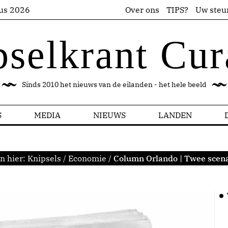
us 2026
Over ons
TIPS?
Uw steu
pselkrant Cur
Sinds 2010 het nieuws van de eilanden - het hele beeld
S
MEDIA
NIEUWS
LANDEN
n hier:
Knipsels
/
Economie
/
Column Orlando | Twee scena