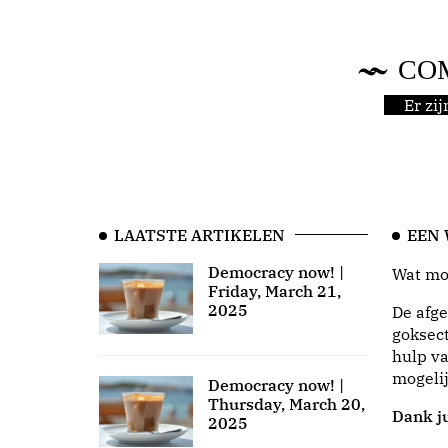
CO
Er zi
LAATSTE ARTIKELEN
EEN
Democracy now! |
Wat moo
Friday, March 21,
2025
De afge
goksect
hulp va
mogeli
Democracy now! |
Thursday, March 20,
Dank ju
2025