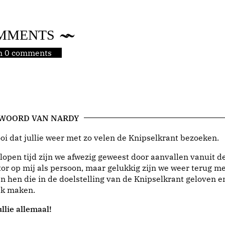
MMENTS
jn 0 comments
 WOORD VAN NARDY
i dat jullie weer met zo velen de Knipselkrant bezoeken.
lopen tijd zijn we afwezig geweest door aanvallen vanuit d
or op mij als persoon, maar gelukkig zijn we weer terug me
n hen die in de doelstelling van de Knipselkrant geloven e
jk maken.
llie allemaal!