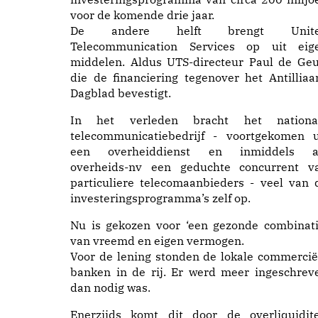
voor de komende drie jaar.
De andere helft brengt Unit
Telecommunication Services op uit eig
middelen. Aldus UTS-directeur Paul de Geu
die de financiering tegenover het Antilliaa
Dagblad bevestigt.
In het verleden bracht het nationa
telecommunicatiebedrijf - voortgekomen u
een overheiddienst en inmiddels a
overheids-nv een geduchte concurrent v
particuliere telecomaanbieders - veel van 
investeringsprogramma’s zelf op.
Nu is gekozen voor ‘een gezonde combinati
van vreemd en eigen vermogen.
Voor de lening stonden de lokale commercië
banken in de rij. Er werd meer ingeschrev
dan nodig was.
Enerzijds komt dit door de overliquidite