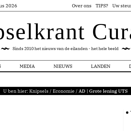
us 2026
Over ons
TIPS?
Uw steu
pselkrant Cur
Sinds 2010 het nieuws van de eilanden - het hele beeld
S
MEDIA
NIEUWS
LANDEN
U ben hier:
Knipsels
/
Economie
/
AD | Grote lening UTS