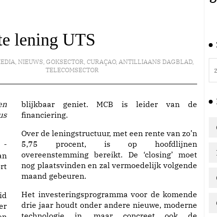
te lening UTS
EDIA
,
NIEUWS
,
GOKSECTOR
,
CURAÇAO
,
ANTILLIAANS DAGBLAD
,
TELECOMSECTOR
blijkbaar geniet. MCB is leider van de
s
financiering.
Over de leningstructuur, met een rente van zo’n
-
5,75 procent, is op hoofdlijnen
overeenstemming bereikt. De ‘closing’ moet
an
nog plaatsvinden en zal vermoedelijk volgende
rt
maand gebeuren.
Het investeringsprogramma voor de komende
id
drie jaar houdt onder andere nieuwe, moderne
er
technologie in, maar concreet ook de
en