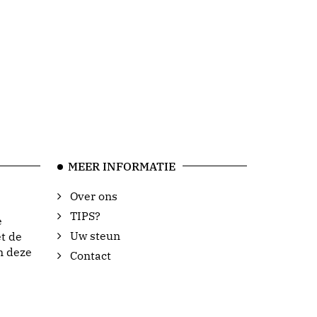
MEER INFORMATIE
Over ons
TIPS?
e
Uw steun
t de
n deze
Contact