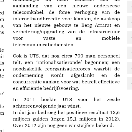
aanlanding van een nieuwe onderzeese
telecomkabel, de forse verhoging van de
ed
internetbandbreedte voor klanten, de aankoop
en
van het nieuwe gebouw te Berg Arrarat en
s,
verbetering/upgrading van de infrastructuur
ns
voor vaste en mobiele
telecommunicatiediensten.
le
Ook is UTS, dat nog circa 700 man personeel
it
telt, een ‘rationalisatieronde’ begonnen; een
ls
noodzakelijk reorganisatieproces waarbij de
an
onderneming wordt afgeslankt en de
de
concurrentie aankan voor wat betreft effectieve
en efficiëntie bedrijfsvoering.
e’
In 2011 boekte UTS voor het zesde
achtereenvolgende jaar winst.
le
In dat jaar bedroeg het positieve resultaat 13,6
en
miljoen gulden (tegen 15,1 miljoen in 2012).
Over 2012 zijn nog geen winstcijfers bekend.
it