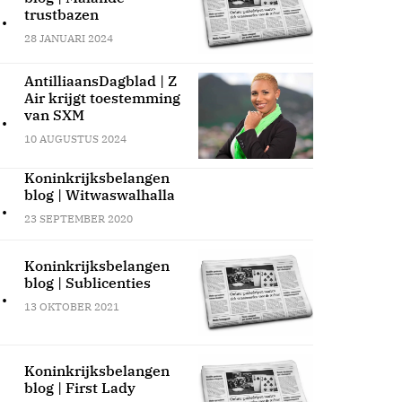
.
trustbazen
28 JANUARI 2024
AntilliaansDagblad | Z
Air krijgt toestemming
.
van SXM
10 AUGUSTUS 2024
Koninkrijksbelangen
blog | Witwaswalhalla
.
23 SEPTEMBER 2020
Koninkrijksbelangen
blog | Sublicenties
.
13 OKTOBER 2021
Koninkrijksbelangen
blog | First Lady
.