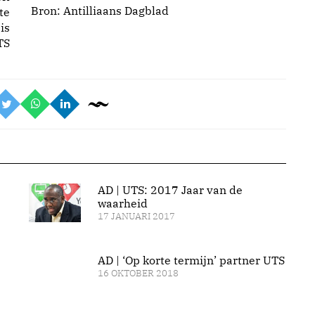
Bron: Antilliaans Dagblad
te
is
TS
AD | UTS: 2017 Jaar van de
waarheid
17 JANUARI 2017
AD | ‘Op korte termijn’ partner UTS
16 OKTOBER 2018