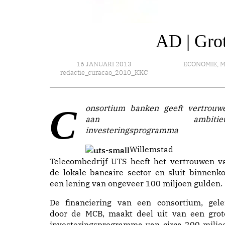
AD | Gro
16 JANUARI 2013
ECONOMIE
,
M
redactie_curacao_2010_KKC
Consortium banken geeft vertrouwen
aan ambitieu
investeringsprogramma
Willemstad 
Telecombedrijf UTS heeft het vertrouwen v
de lokale bancaire sector en sluit binnenko
een lening van ongeveer 100 miljoen gulden.
De financiering van een consortium, gele
door de MCB, maakt deel uit van een grot
investeringsprogramma van circa 200 miljo