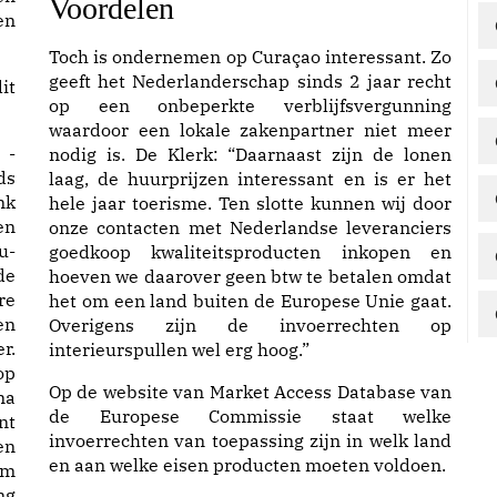
Voordelen
en
Toch is ondernemen op Curaçao interessant. Zo
geeft het Nederlanderschap sinds 2 jaar recht
it
op een onbeperkte verblijfsvergunning
waardoor een lokale zakenpartner niet meer
 -
nodig is. De Klerk: “Daarnaast zijn de lonen
ds
laag, de huurprijzen interessant en is er het
nk
hele jaar toerisme. Ten slotte kunnen wij door
en
onze contacten met Nederlandse leveranciers
u-
goedkoop kwaliteitsproducten inkopen en
de
hoeven we daarover geen btw te betalen omdat
re
het om een land buiten de Europese Unie gaat.
en
Overigens zijn de invoerrechten op
r.
interieurspullen wel erg hoog.”
op
Op de website van Market Access Database van
na
de Europese Commissie staat welke
nt
invoerrechten van toepassing zijn in welk land
en
en aan welke eisen producten moeten voldoen.
om
ng