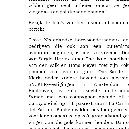
wilden geen cent uitlenen omdat ze ge
vinger aan de pols konden houden.”
Bekijk de foto's van het restaurant onder d
bericht.
Grote Nederlandse horecaondernemers en
bedrijven die ook aan een buitenlan
avontuur beginnen, is niet zo vreemd. De
aan Sergio Herman met The Jane, hotelket
Van der Valk en Hans Meyer met zijn Zok
plannen voor over de grens. Ook Sander 
Klerk, onder andere bekend van meerde
SNCKBR-vestigingen in Amsterdam 
Eindhoven, is zo’n rasechte onderneme
Samen met een compagnon opende hij 
Curaçao eind april tapasrestaurant La Canti
del Patron. “Banken wilden ons hier geen ce
voor lenen omdat ze op zo’n grote afstand ge
vinger aan de pols kunnen houden. Daar
wilden we het afgelopen jaar via crowdfundi