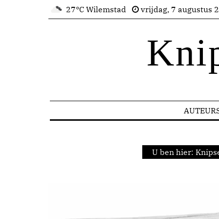
27°C Wilemstad
vrijdag, 7 augustus 
Kni
AUTEUR
U ben hier:
Knips