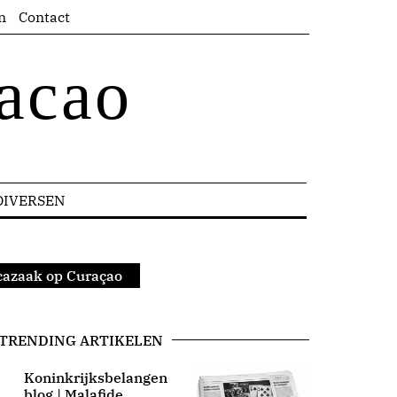
n
Contact
acao
DIVERSEN
cazaak op Curaçao
TRENDING ARTIKELEN
Koninkrijksbelangen
blog | Malafide