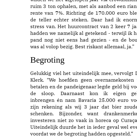
ruim 3 ton ophalen, met als aanbod een rian
rente van 7%. Richting de 170.000 euro ble
de teller echter steken. Daar had ik enor
stress van. Het huurcontract van 2 keer 7 ja
hadden we namelijk al getekend - terwijl ik h
pand nog niet eens had gezien - en de bo
was al volop bezig. Best riskant allemaal, ja.”
Begroting
Gelukkig viel het uiteindelijk mee, vervolgt 
Klerk. “We hoefden geen overnamekosten 
betalen en de pandeigenaar legde geld bij vo
de sloop. Daarnaast kon ik eigen ge
inbrengen én nam Bavaria 25.000 euro vo
zijn rekening als wij 3 jaar dat bier zoud
schenken. Bijzonder, want drankenmerk
investeren niet zo vaak in horeca op Curaça
Uiteindelijk duurde het in ieder geval wel ev
voordat we de begroting hadden opgesteld.”