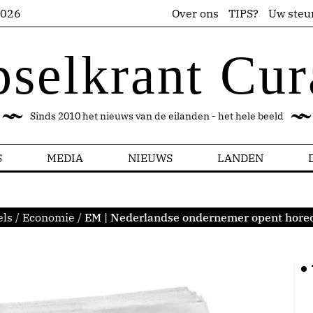
2026
Over ons
TIPS?
Uw steu
pselkrant Cur
Sinds 2010 het nieuws van de eilanden - het hele beeld
S
MEDIA
NIEUWS
LANDEN
els
/
Economie
/
EM | Nederlandse ondernemer opent hore