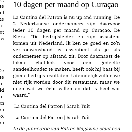
10 dagen per maand op Curaçao
te
ef
La Cantina del Patron is nu up and running. De
me
2 Nederlandse ondernemers zijn daarvoor
ar
ieder 10 dagen per maand op Curaçao. De
et
Klerk: “De bedrijfsleider en zijn assistent
uw
komen uit Nederland. Ik ken ze goed en zo’n
vertrouwensband is essentieel als je als
ondernemer op afstand zit. Door daarnaast de
lokale chef-kok voor een gedeelte
aandeelhouder te maken, heeft ook hij baat bij
De
goede bedrijfsresultaten. Uiteindelijk zullen we
te
niet rijk worden door dit restaurant, maar we
or
doen wat we écht willen en dat is heel wat
ld
waard.”
or
en
La Cantina del Patron | Sarah Tuit
en
o.
La Cantina del Patron | Sarah Tuit
en
In de juni-editie van Entree Magazine staat een