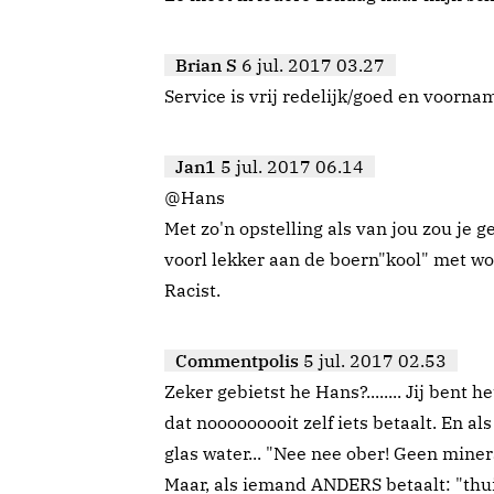
Brian S
6 jul. 2017 03.27
Service is vrij redelijk/goed en voornam
Jan1
5 jul. 2017 06.14
@Hans
Met zo'n opstelling als van jou zou je 
voorl lekker aan de boern"kool" met wor
Racist.
Commentpolis
5 jul. 2017 02.53
Zeker gebietst he Hans?........ Jij bent h
dat nooooooooit zelf iets betaalt. En al
glas water... "Nee nee ober! Geen mine
Maar, als iemand ANDERS betaalt: "thui