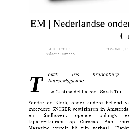
EM | Nederlandse onde
C
4 JULI 2017
ECONOMIE
,
T
Redactie Curacao
Tekst: Iris Kranenburg |
EntreeMagazine
La Cantina del Patron | Sarah Tuit.
Sander de Klerk, onder andere bekend v
meerdere SNCKBR-vestigingen in Amsterd
en Eindhoven, opende onlangs e
tapasrestaurant op Curaçao. Aan Entr
Magazine vertelt hij zijn verhaal. “Bank