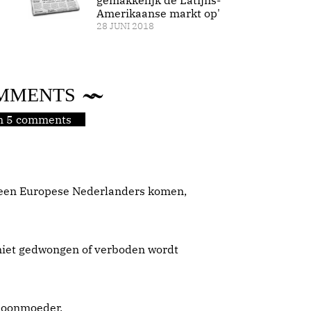
gemakkelijk de Latijns-
Amerikaanse markt op'
28 JUNI 2018
MMENTS
jn 5 comments
lleen Europese Nederlanders komen,
niet gedwongen of verboden wordt
choonmoeder.