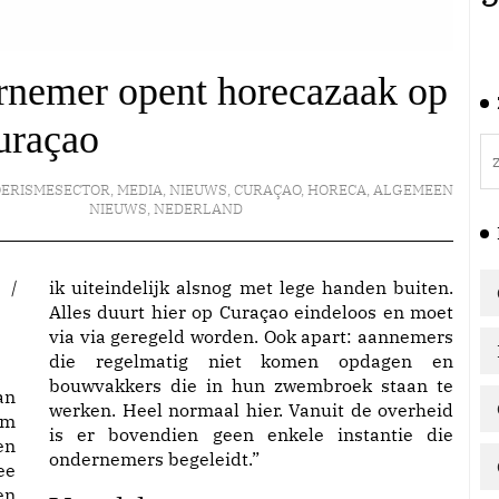
rnemer opent horecazaak op
uraçao
OERISMESECTOR
,
MEDIA
,
NIEUWS
,
CURAÇAO
,
HORECA
,
ALGEMEEN
NIEUWS
,
NEDERLAND
ik uiteindelijk alsnog met lege handen buiten.
Alles duurt hier op Curaçao eindeloos en moet
via via geregeld worden. Ook apart: aannemers
die regelmatig niet komen opdagen en
bouwvakkers die in hun zwembroek staan te
an
werken. Heel normaal hier. Vanuit de overheid
am
is er bovendien geen enkele instantie die
en
ondernemers begeleidt.”
ee
en