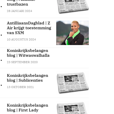
.
trustbazen
28 JANUARI 2024
AntilliaansDagblad | Z
Air krijgt toestemming
.
van SXM
10 AUGUSTUS 2024
Koninkrijksbelangen
blog | Witwaswalhalla
.
23 SEPTEMBER 2020
Koninkrijksbelangen
blog | Sublicenties
.
13 OKTOBER 2021
Koninkrijksbelangen
blog | First Lady
.