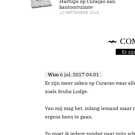
startups op Curaçao aan
kantoorruimte
12 SEPTEMBER 2018
CO
Er zi
Wim
6 jul. 2017 04.01
Er zijn meer zaken op Curacao waar a
zoals Scuba Lodge.
Van mij mag het, zolang iemand maar 
ergens heen te gaan.
Zo moet ik iedere zondag naar mijn s