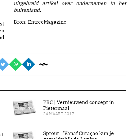
uitgebreid artikel over ondernemen in het
buitenland.
Bron:
EntreeMagazine
st
en
nd
PBC | Vernieuwend concept in
Pietermaai
24 MAART 2017
Sprout | 'Vanaf Curaçao kun je
pt