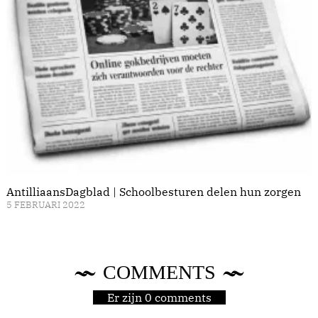
AntilliaansDagblad | Schoolbesturen delen hun zorgen
5 FEBRUARI 2022
COMMENTS
Er zijn 0 comments