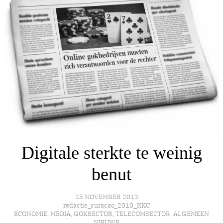
Digitale sterkte te weinig
benut
25 NOVEMBER 2013
redactie_curacao_2010_KKC
ECONOMIE
,
MEDIA
,
GOKSECTOR
,
TELECOMSECTOR
,
ALGEMEEN
NIEUWS