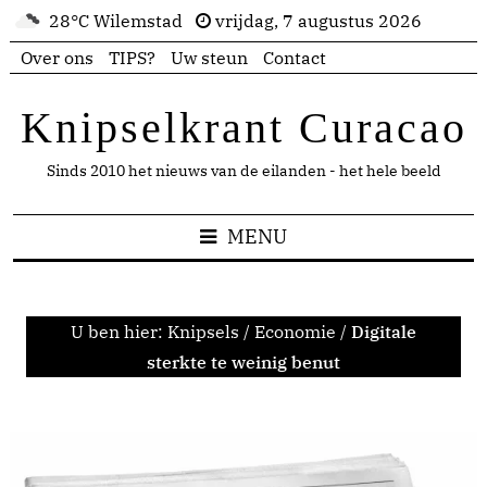
28°C Wilemstad
vrijdag, 7 augustus 2026
Over ons
TIPS?
Uw steun
Contact
Knipselkrant Curacao
Sinds 2010 het nieuws van de eilanden - het hele beeld
MENU
U ben hier:
Knipsels
/
Economie
/
Digitale
sterkte te weinig benut