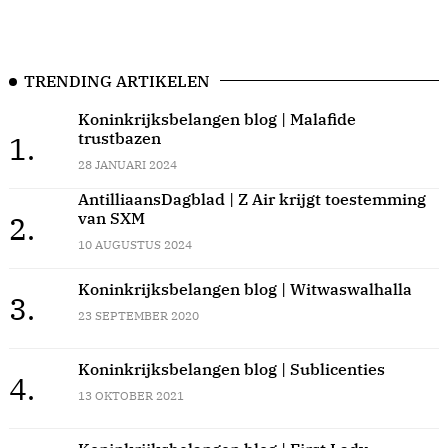
TRENDING ARTIKELEN
Koninkrijksbelangen blog | Malafide
trustbazen
1.
28 JANUARI 2024
AntilliaansDagblad | Z Air krijgt toestemming
van SXM
2.
10 AUGUSTUS 2024
Koninkrijksbelangen blog | Witwaswalhalla
3.
23 SEPTEMBER 2020
Koninkrijksbelangen blog | Sublicenties
4.
13 OKTOBER 2021