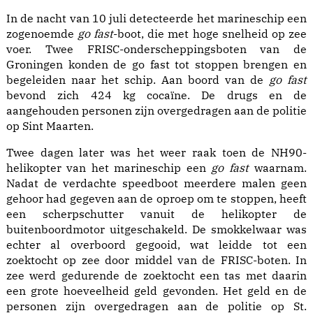
In de nacht van 10 juli detecteerde het marineschip een
zogenoemde
go fast
-boot, die met hoge snelheid op zee
voer. Twee FRISC-onderscheppingsboten van de
Groningen konden de go fast tot stoppen brengen en
begeleiden naar het schip. Aan boord van de
go fast
bevond zich 424 kg cocaïne. De drugs en de
aangehouden personen zijn overgedragen aan de politie
op Sint Maarten.
Twee dagen later was het weer raak toen de NH90-
helikopter van het marineschip een
go fast
waarnam.
Nadat de verdachte speedboot meerdere malen geen
gehoor had gegeven aan de oproep om te stoppen, heeft
een scherpschutter vanuit de helikopter de
buitenboordmotor uitgeschakeld. De smokkelwaar was
echter al overboord gegooid, wat leidde tot een
zoektocht op zee door middel van de FRISC-boten. In
zee werd gedurende de zoektocht een tas met daarin
een grote hoeveelheid geld gevonden. Het geld en de
personen zijn overgedragen aan de politie op St.