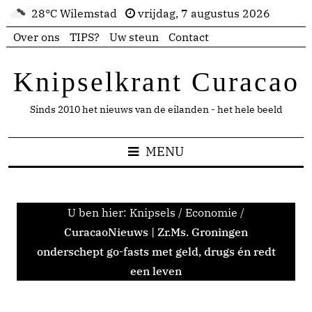
28°C Wilemstad
vrijdag, 7 augustus 2026
Over ons
TIPS?
Uw steun
Contact
Knipselkrant Curacao
Sinds 2010 het nieuws van de eilanden - het hele beeld
MENU
U ben hier:
Knipsels
/
Economie
/
CuracaoNieuws | Zr.Ms. Groningen
onderschept go-fasts met geld, drugs én redt
een leven