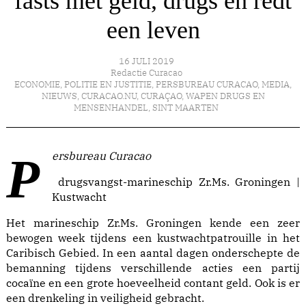
fasts met geld, drugs én redt
een leven
16 JULI 2019
Redactie Curacao
ECONOMIE
,
POLITIE EN JUSTITIE
,
PERSBUREAU CURACAO
,
MEDIA
,
NIEUWS
,
CURACAO.NU
,
CURAÇAO
,
WAPEN DRUGS EN
MENSENHANDEL
,
SINT MAARTEN
Persbureau Curacao
drugsvangst-marineschip Zr.Ms. Groningen |
Kustwacht
Het marineschip Zr.Ms. Groningen kende een zeer
bewogen week tijdens een kustwachtpatrouille in het
Caribisch Gebied. In een aantal dagen onderschepte de
bemanning tijdens verschillende acties een partij
cocaïne en een grote hoeveelheid contant geld. Ook is er
een drenkeling in veiligheid gebracht.