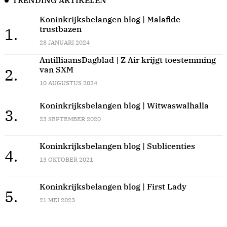
TRENDING ARTIKELEN
Koninkrijksbelangen blog | Malafide
trustbazen
1.
28 JANUARI 2024
AntilliaansDagblad | Z Air krijgt toestemming
van SXM
2.
10 AUGUSTUS 2024
Koninkrijksbelangen blog | Witwaswalhalla
3.
23 SEPTEMBER 2020
Koninkrijksbelangen blog | Sublicenties
4.
13 OKTOBER 2021
Koninkrijksbelangen blog | First Lady
5.
21 MEI 2023