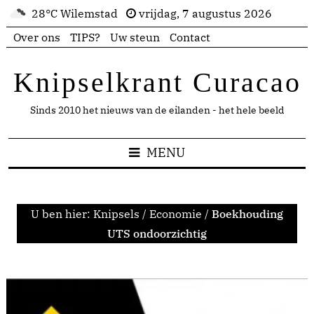
28°C Wilemstad
vrijdag, 7 augustus 2026
Over ons
TIPS?
Uw steun
Contact
Knipselkrant Curacao
Sinds 2010 het nieuws van de eilanden - het hele beeld
MENU
U ben hier:
Knipsels
/
Economie
/
Boekhouding
UTS ondoorzichtig