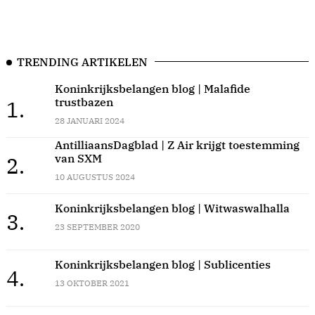
TRENDING ARTIKELEN
Koninkrijksbelangen blog | Malafide
trustbazen
1.
28 JANUARI 2024
AntilliaansDagblad | Z Air krijgt toestemming
van SXM
2.
10 AUGUSTUS 2024
Koninkrijksbelangen blog | Witwaswalhalla
3.
23 SEPTEMBER 2020
Koninkrijksbelangen blog | Sublicenties
4.
13 OKTOBER 2021