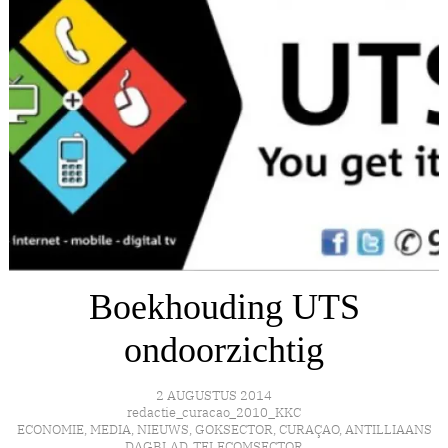
Boekhouding UTS
ondoorzichtig
2 AUGUSTUS 2014
redactie_curacao_2010_KKC
ECONOMIE
,
MEDIA
,
NIEUWS
,
GOKSECTOR
,
CURAÇAO
,
ANTILLIAANS
DAGBLAD
,
TELECOMSECTOR